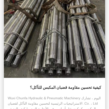
كيفية تحسين مقاومة قضبان المكبس للتآكل؟
اليوم ، تشارك Wuxi Chunfa Hydraulic & Pneumatic Machinery
Co. ، Ltd. الاستراتيجيات الرئيسية لتحسين مقاومة التآكل لقضبان
المكبس. كمكون نقل أساسي في الأنظمة الهيدروليكية والهدية ،