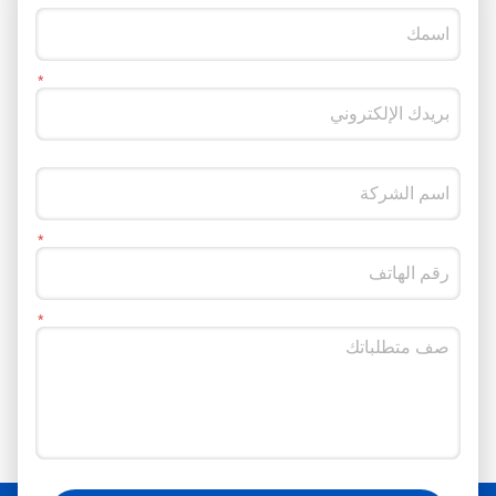
نظرًا لأن قضيب المكبس يتبنى
بنية مجوفة ، فإنه يمكن أن
يقلل بشكل فعال من الاحتكاك
مع البيئة المحيطة به أثناء
الحركة ،مما يقلل من ارتداء
قضيب المكبس- بالمقارنة مع
قضبان المكبس الصلبة، تحت
ظروف الاستخدام نفسها،
قضبان المكبس المجوفة لديها
عمر خدمة أطول،والتي يمكن
أن تقلل من تواتر صيانة
المعدات واستبدالها وتقلل من
تكاليف الاستخدام. وبالإضافة
إلى ذلك ، فإن قضيب المكبس
المجوف له أداء هوائي أفضل.
بسبب الخصائص الهيكلية
لقضيب المكبس المجوف ،
يمكن أن يمر الهواء عبر قضيب
المكبس بشكل أكثر سلاسة
،وبالتالي تقليل مقاومة الغاز
يمكنك أيضًا متابعتنا على وسائل التواصل الاجتماعي