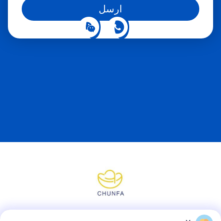
وتحسين كفاءة عمل المعدات
ارسل
الميكانيكيةهذا مهم بشكل
خاص في بعض المعدات
المتحركة عالية السرعة، مثل
محركات الطائرات، محركات
السيارات، الخ.استخدام قضبان
المكبس المجوفة يمكن أن
تقلل بشكل فعال من مقاومة
تدفق الهواء وتحسين أداء
المعدات الميكانيكية. بالإضافة
إلى المزايا المذكورة أعلاه ،
فإن قضبان المكبس المجوفة
لها أيضًا مقاومة أفضل
للتآكل.يمكن أن تعمل بشكل
طبيعي في بعض بيئات العمل
القاسية دون أن تتآكل من قبل
المواد السامة في
البيئةيستخدم على نطاق واسع
في بعض المجالات مثل
المعدات الكيميائية، الهندسة