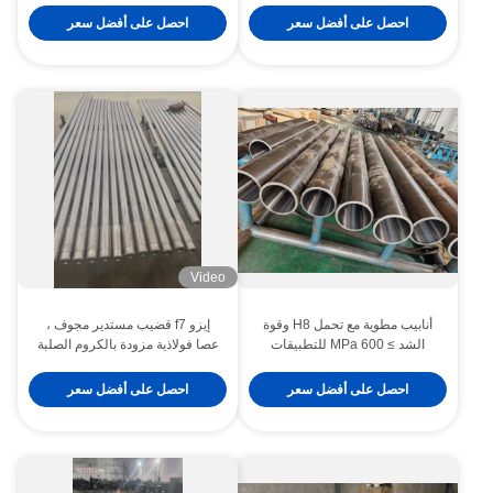
وتفاوت قطر F7 للأنظمة
وتفاوت دقيق لأعمدة الأسطوانات
احصل على أفضل سعر
احصل على أفضل سعر
الهيدروليكية
الهيدروليكية
Video
أنابيب مطوية مع تحمل H8 وقوة
إيزو f7 قضيب مستدير مجوف ،
الشد ≥ 600 MPa للتطبيقات
عصا فولاذية مزودة بالكروم الصلبة
الهيدروليكية المقاومة للتآكل
احصل على أفضل سعر
احصل على أفضل سعر