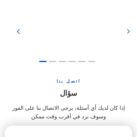
المكبس المجوفة. أولا وقبل
كل شيء، واحدة من المزايا
الرئيسية لعصي المكبس
المجوفة هي قوتها العالية
وصلابة. بسبب معظم الفراغات


في المادة، يتم تقليل كتلة
عصى المكبس بأكملها،لكن
الخصائص الميكانيكية لا تزال
قادرة على تلبية نفس متطلبات
القوة أو أعلىهذا لأن قضيب
المكبس المجوف مصنوع من
مواد سبيكة ، مثل الصلب ،
اتصل بنا
الألومنيوم ، سبيكة النيكل ، الخ
،الذي يجعل قضيب المكبس
سؤال
المجوف لديه قوة سحب أقوى
وقوة ضغطبالمقارنة مع قضيب
إذا كان لديك أي أسئلة، يرجى الاتصال بنا على الفور
البستون الصلب، لديه نفس
الحجم والوزن. أداء أفضل في
وسوف نرد في أقرب وقت ممكن
ظل الظروف. بالإضافة إلى
ذلك ، توفر قضبان المكبس
المجوفة معدلات ارتداء أقل.