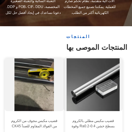
آلات آلية متقدمة، نظام تحكم صارم
التعبئة السائبة والتعبئة الصغيرة
للعملية. يمكننا تصنيع جميع المحطات
المخصصة، FOB، CIF، DDU و DDP.
الكهربائية أكثر من الطلب.
دعونا نساعدك في إيجاد أفضل حل لكل
مخاوفك
المنتجات
المنتجات الموصى بها
قضيب مكبس مطلي بالكروم
قضيب مكبس مجوف من الكروم
بسطح خشن Ra0.2-0.4 وقوة
من الفولاذ المقاوم للصدأ CK45
خضوع لا تقل عن 520 نيوتن/مم2
4140 42CrMo4 بسطح مقوى