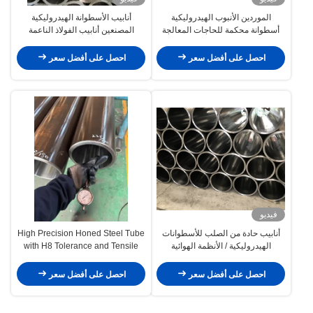
الموردين الأنبوب الهيدروليكية
أنابيب الأسطوانة الهيدروليكية
أسطوانة محكمة للحاجات المعالجة
المصنعين أنابيب الفولاذ الناعمة
الدقيقة
احصل على أفضل سعر
احصل على أفضل سعر
فيديو
أنابيب حادة من الصلب للأسطوانات
High Precision Honed Steel Tube
الهيدروليكية / الأنظمة الهوائية
with H8 Tolerance and Tensile
Strength ≥600 MPa
احصل على أفضل سعر
احصل على أفضل سعر