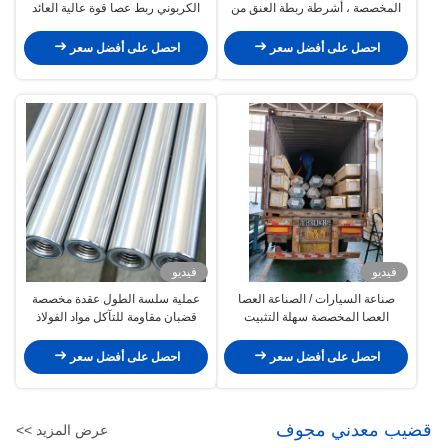
المخصصة ، أشرطة ربطة العنق من
الكربوني ربط عصا قوة عالية العائد
الفولاذ المقاوم للصدأ OEM / ODM
قطر مخصص
متوفرة
احصل على أفضل سعر
احصل على أفضل سعر
فيديو
فيديو
صناعة السيارات / الصناعة العصا
عملية سلسة الطول عقدة مخصصة
العصا المخصصة سهلة التثبيت
قضبان مقاومة للتآكل مواد الفولاذ
12000DS-A
الكربوني
احصل على أفضل سعر
احصل على أفضل سعر
قضيب معدني مجوف
عرض المزيد >>