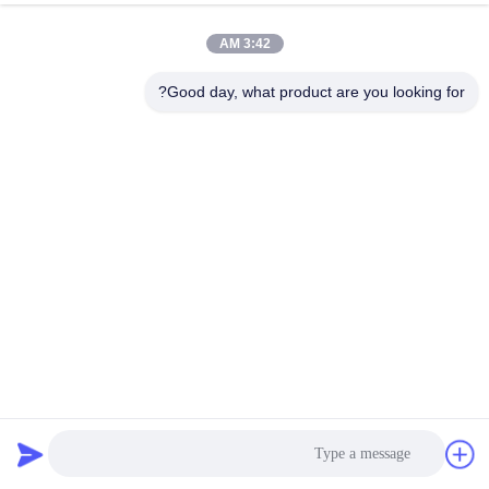
فيديو
فيديو
3:42 AM
الصلب المقاوم للتآكل العصا المرشدة
الدقة الصلب الكروم دليل عصا مقاومة
أكسيد أسود النهاية سهلة سقوط في
للتآكل أكسيد الأسود النهاية
Good day, what product are you looking for?
التثبيت
احصل على أفضل سعر
احصل على أفضل سعر
فيديو
فيديو
الوزن الخفيف القوة العالية الصلب
الصلب المقاوم للتآكل يزيد من
دليل عصا 20-30 ميكرون الصلب
الاستقرار والدقة
الكروم الصلب الصلب
احصل على أفضل سعر
احصل على أفضل سعر