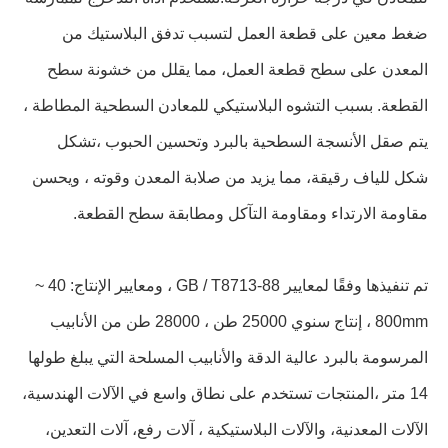
ضغط معين على قطعة العمل لتسبب تدفق البلاستيك من
المعدن على سطح قطعة العمل، مما يقلل من خشونة سطح
القطعة. بسبب التشوه البلاستيكي للمعادن السطحية المطاطة ،
يتم صقل الأنسجة السطحية بالبرد وتحسين الحبوب ،تشكل
شكل للياف رقيقة، مما يزيد من صلابة المعدن وقوته ، ويحسن
مقاومة الارتداء ومقاومة التآكل ومطابقة سطح القطعة.
تم تنفيذها وفقًا لمعايير GB / T8713-88 ، ومعايير الإنتاج: 40 ~
800mm ، إنتاج سنوي 25000 طن ، 28000 طن من الأنابيب
المرسومة بالبرد عالية الدقة والأنابيب المسلحة التي يبلغ طولها
14 متر ،المنتجات تستخدم على نطاق واسع في الآلات الهندسية،
الآلات المعدنية، والآلات البلاستيكية ، آلات رفع، آلات التعدين،