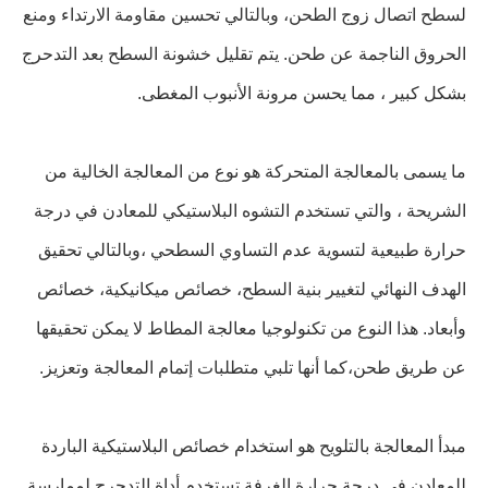
لسطح اتصال زوج الطحن، وبالتالي تحسين مقاومة الارتداء ومنع
الحروق الناجمة عن طحن. يتم تقليل خشونة السطح بعد التدحرج
بشكل كبير ، مما يحسن مرونة الأنبوب المغطى.
ما يسمى بالمعالجة المتحركة هو نوع من المعالجة الخالية من
الشريحة ، والتي تستخدم التشوه البلاستيكي للمعادن في درجة
حرارة طبيعية لتسوية عدم التساوي السطحي ،وبالتالي تحقيق
الهدف النهائي لتغيير بنية السطح، خصائص ميكانيكية، خصائص
وأبعاد. هذا النوع من تكنولوجيا معالجة المطاط لا يمكن تحقيقها
عن طريق طحن،كما أنها تلبي متطلبات إتمام المعالجة وتعزيز.
مبدأ المعالجة بالتلويح هو استخدام خصائص البلاستيكية الباردة
للمعادن في درجة حرارة الغرفة.تستخدم أداة التدحرج لممارسة