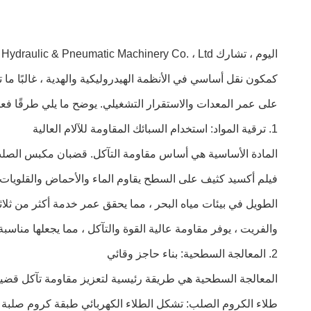
اليوم ، تشارك Wuxi Chunfa Hydraulic & Pneumatic Machinery Co. ، Ltd. الاستراتيجيات الرئيسية لتحسين مقاومة التآكل لقضبان المكبس.
كمكون نقل أساسي في الأنظمة الهيدروليكية والهدية ، غالبًا ما
على عمر المعدات والاستقرار التشغيلي. يوضح ما يلي طرقًا فعال
1. ترقية المواد: استخدام السبائك المقاومة للآلام العالية
والفريت ، يوفر مقاومة عالية القوة والتآكل ، مما يجعلها مناسبة 
2. المعالجة السطحية: بناء حاجز وقائي
المعالجة السطحية هي طريقة رئيسية لتعزيز مقاومة تآكل قض