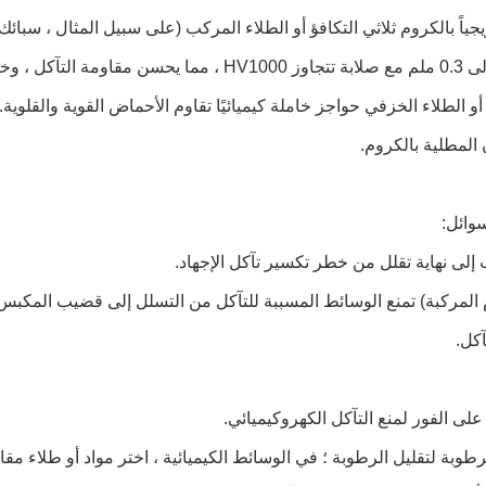
ياً بالكروم ثلاثي التكافؤ أو الطلاء المركب (على سبيل المثال ، سبائك
قنيات الطلاء: تشكل الطلاء PTFE (polytetrafluoroethylene) أو الطلاء الخزفي حواجز خاملة كيميائيًا تقا
وائل:
 إلى نهاية تقلل من خطر تكسير تآكل الإجهاد.
 المركبة) تمنع الوسائط المسببة للتآكل من التسلل إلى قضيب المكبس ال
آكل.
ى الفور لمنع التآكل الكهروكيميائي.
رطوبة لتقليل الرطوبة ؛ في الوسائط الكيميائية ، اختر مواد أو طلاء مقا