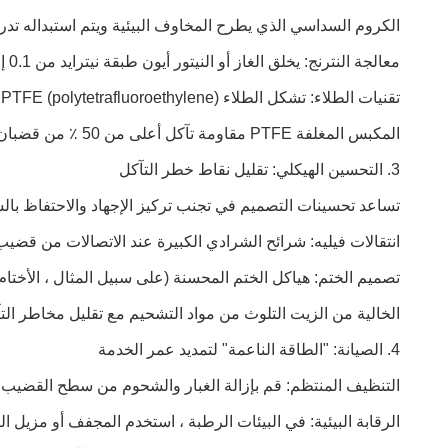
الكروم السداسي الذي يطرح المخاوف البيئية ويتم استبداله تدريج
معالجة النترنج: يخلق الغاز أو النيتور أيون طبقة نيترايد من 0.1 إلى 0.3 ملم مع صلابة تتجاوز HV1000 ، مما يحسن مقاومة التآكل ، وخاصة في البيئات ذات درجة الحرارة العالية.
ت
المكبس المغلفة PTFE مقاومة تآكل أعلى من 50 ٪ من قضبان المطلية بالكروم.
3. التحسين الهيكلي: تقليل نقاط خطر التآكل
تساعد تحسينات التصميم في تجنب تركيز الإجهاد والاحتفاظ بالس
انتقالات فيليه: شرائح الشرادي الكبيرة عند الاتصالات من قضيب
تصميم الختم: هياكل الختم المحسنة (على سبيل المثال ، الأختام
الخالية من الزيت التلوث من مواد التشحيم مع تقليل مخاطر الت
4. الصيانة: "الطاقة الناعمة" لتمديد عمر الخدمة
التنظيف المنتظم: قم بإزالة الغبار والشحوم من سطح القضيب عل
الرقابة البيئية: في البيئات الرطبة ، استخدم المجفف أو مزيل ال