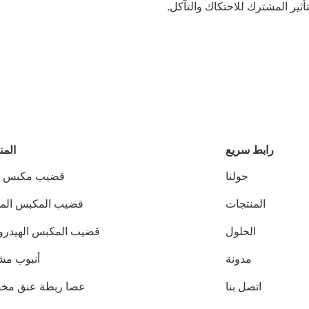
أثير المشترك للاحتكاك والتآكل.
رابط سريع
المن
حولنا
قضيب مكبس ك
المنتجات
قضيب المكبس ال
الحلول
قضيب المكبس الهيدرو
مدونة
أنبوب م
اتصل بنا
عصا ربطة عنق مخ