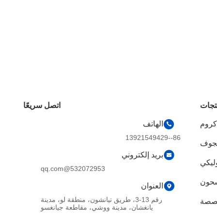
تجات
اتصل سريعًا
روم
الهاتف
86--13921549429
مجوف
بريد إلكتروني
ليكي
532072953@qq.com
شحون
العنوان
رقم 13-3، طريق تيانشون، منطقة لو، مدينة
صصة
يانغشان، مدينة ووشي، مقاطعة جيانغسو