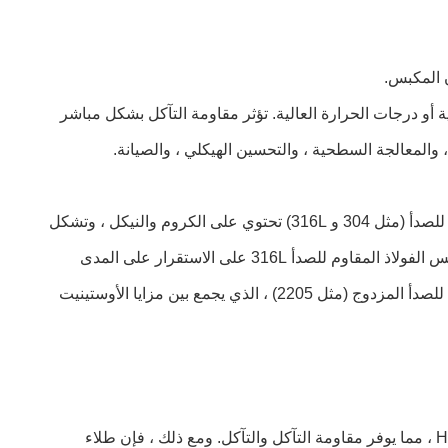
 أو درجات الحرارة العالية. تؤثر مقاومة التآكل بشكل مباشر
والمعالجة السطحية ، والتحسين الهيكلي ، والصيانة.
المادة الأساسية هي أساس مقاومة التآكل. قضبان مكبس الصلب الكربوني التقليدي عرضة للصدأ ، في حين أن قضبان الفولاذ المقاوم للصدأ (مثل 304 و 316L) تحتوي على الكروم والنيكل ، وتشكل
فيلم أكسيد كثيف على السطح يقاوم الماء والأحماض والقلويات. على سبيل المثال ، في الهندسة البحرية ، يمكن أن تحافظ قضبان مكبس الفولاذ المقاوم للصدأ 316L على الاستقرار على المدى
الطويل في بيئات مياه البحر ، مما يحقق عمر خدمة أكثر من ثلاثة أضعاف من الصلب الكربوني. بالإضافة إلى ذلك ، فإن الفولاذ المقاوم للصدأ المزدوج (مثل 2205) ، الذي يجمع بين مزايا الأوستينيت
طلاء الكروم الصلب: تشكل الطلاء الكهربائي طبقة كروم صلبة 0.02-0.05 مم على سطح قضيب المكبس ، مع صلابة من HV800-1000 ، مما يوفر مقاومة التآكل والتآكل. ومع ذلك ، فإن طلاء