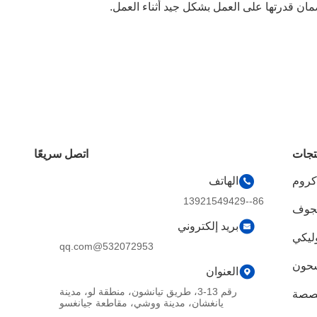
مان قدرتها على العمل بشكل جيد أثناء العمل.
تجات
اتصل سريعًا
روم
الهاتف
86--13921549429
مجوف
بريد إلكتروني
ليكي
532072953@qq.com
شحون
العنوان
رقم 13-3، طريق تيانشون، منطقة لو، مدينة
صصة
يانغشان، مدينة ووشي، مقاطعة جيانغسو