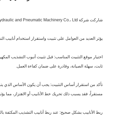
شاركت شركة Wuxi Chunfa Hydraulic and Pneumatic Machinery Co.، Ltd. كيفية تركيب واستخدام أنابيب التشذيب المكهرب بشكل أكثر استقراراً؟
يؤثر العديد من العوامل على تثبيت واستقرار استخدام أنابيب ال
اختيار موقع التثبيت المناسب: قبل تثبيت أنبوب التشذيب المكهرب
ثابت، سهلة الصيانة، وقادرة على ضمان كفاءة العمل.
تأكد من استقرار أساس التثبيت: يجب أن يكون الأساس الذي يتم 
مستقراً، فقد يسبب ذلك تحريك خط الأنابيب أو الاهتزاز، مما يؤث
ربط الأنابيب بشكل صحيح: عند ربط أنابيب التشذيب المكثفة ب