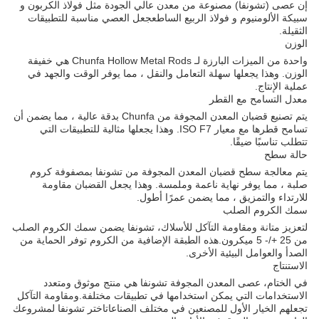
إن عصى (تشونفا) مصنوعة من معدن عالي الجودة مثل فولاذ الكربون و
سبيكة الألومنيوم و فولاذ الربيع الساطعجعل العصي مناسبة للتطبيقات
الثقيلة.
الوزن
واحدة من الميزات البارزة لـ Chunfa Hollow Metal Rods هي خفيفة
الوزن. وهذا يجعلها سهلة التعامل والنقل ، مما يوفر الوقت والجهد في
عملية الإنتاج.
معدل التسامح مع القطر
يتم تصنيع قضبان المعدن المجوفة من Chunfa بدقة عالية ، مما يضمن أن
تسامح قطرها مع معيار ISO F7. وهذا يجعلها مثالية للتطبيقات التي
تتطلب تناسبًا ضيقًا.
حالة سطح
يتم معالجة سطح قضبان المعدن المجوفة من تشونفا بمصفوفة كروم
صلبة ، مما يوفر نهاية ناعمة وملمسة. وهذا يجعل القضبان مقاومة
للارتداء والتمزيق ، مما يضمن عمرًا أطول.
سمك الكروم الصلب
لتعزيز متانة ومقاومة التآكل للأسلاك، تشونفا يضمن سمك الكروم الصلب
من 25 +/- 5 ميكرون.هذه الطبقة الإضافية من الكروم توفر الحماية من
الصدأ والعوامل البيئية الأخرى.
الاستنتاج
في الختام، عصى المعدن المجوفة تشونفا هي منتج موثوق ومتعدد
الاستخدامات التي يمكن استخدامها في تطبيقات مختلفة.ومقاومة التآكل
تجعلهم الخيار الأول للمصنعين في مختلف الصناعاتاختر تشونفا لمشروعك