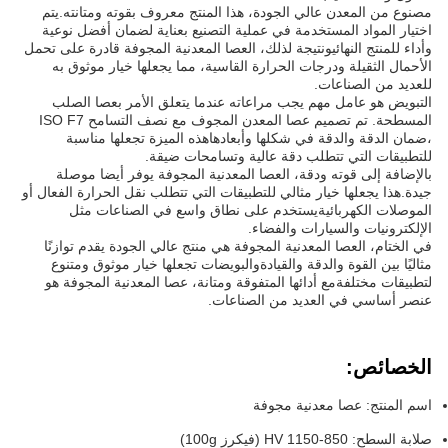
مصنوع من المعدن عالي الجودة، هذا المنتج معروف بقوته ومتانته.يتم
اختيار المواد المستخدمة في عملية التصنيع بعناية لضمان أفضل نوعية
وأداء للمنتج النهائيونتيجة لذلك، العصا المعدنية المجوفة قادرة على تحمل
الأحمال الثقيلة ودرجات الحرارة القاسية، مما يجعلها خيار موثوق به
للعديد من الصناعات.
التبويض هو عامل مهم يجب مراعاته عندما يتعلق الأمر بعصا الصلب
المسطحة. تم تصميم عصا المعدن المجوف مع نصف التسامح ISO F7
،ضمان الدقة والدقة في شكلها وأبعادهاهذه الميزة تجعلها مناسبة
للتطبيقات التي تتطلب دقة عالية وتسامحات ضيقة.
بالإضافة إلى قوته ودقة، العصا المعدنية المجوفة يوفر أيضا موصلة
جيدة.هذا يجعلها خيار مثالي للتطبيقات التي تتطلب نقل الحرارة الفعال أو
الموصلات الكهربائيةيستخدم على نطاق واسع في الصناعات مثل
الإلكترونيات والسيارات والفضاء.
في الختام، العصا المعدنية المجوفة هي منتج عالي الجودة يقدم توازنًا
مثاليًا بين القوة والدقة والقيادةوالبويضات تجعلها خيار موثوق ومتنوع
لتطبيقات مختلفةمع أدائها المتفوقة ومتانة، عصا المعدنية المجوفة هو
عنصر أساسي في العديد من الصناعات.
الخصائص:
اسم المنتج: عصا معدنية مجوفة
صلابة السطح: 850-1150 HV (فيكرز 100g)