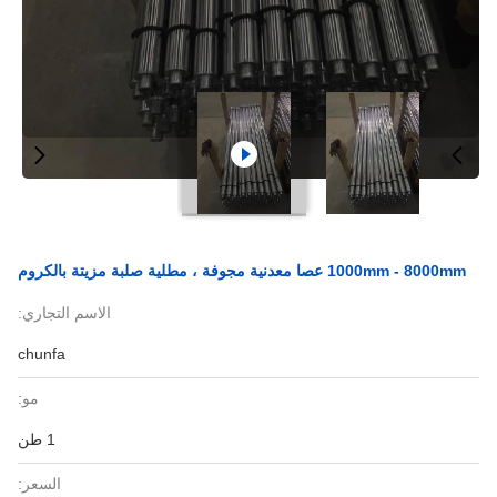
1000mm - 8000mm عصا معدنية مجوفة ، مطلية صلبة مزيتة بالكروم
الاسم التجاري:
chunfa
مو:
1 طن
السعر: