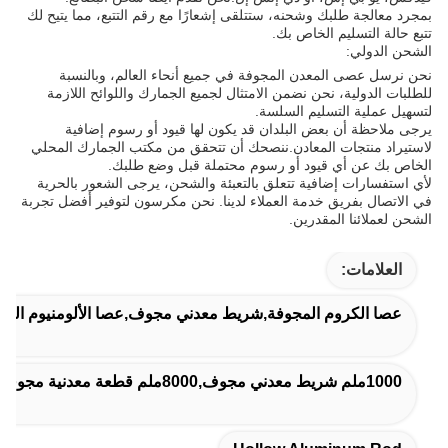
بمجرد معالجة طلبك وشحنه، ستتلقى إشعارًا مع رقم التتبع، مما يتيح لك
تتبع حالة التسليم الخاص بك.
الشحن الدولي:
نحن نرسل عصى المعدن المجوفة في جميع أنحاء العالم، وبالنسبة
للطلبات الدولية، نحن نضمن الامتثال لجميع الجمارك واللوائح اللازمة
لتسهيل عملية التسليم السلسة.
يرجى ملاحظة أن بعض البلدان قد يكون لها قيود أو رسوم إضافية
لاستيراد منتجات المعادن.ننصحك أن تتحقق من مكتب الجمارك المحلي
الخاص بك عن أي قيود أو رسوم محتملة قبل وضع طلبك.
لأي استفسارات إضافية تتعلق بالتعبئة والشحن، يرجى الشعور بالحرية
في الاتصال بفريق خدمة العملاء لدينا. نحن مكرسون لتوفير أفضل تجربة
الشحن لعملائنا المقدرين.
العلامات:
عصا الكروم المجوفة,شريط معدني مجوف,عصا الألومنيوم المجو
1000ملم شريط معدني مجوف,8000ملم قطعة معدنية مجوفة,عصا صلبة مغلفة بالكروم