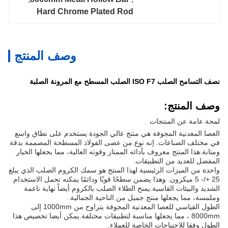
Hard Chrome Plated Rod
وصف المنتج
نصف التسامح الصلب ISO F7 الصلب المسطح مع المرونة الصلبة
وصف المنتج:
لمحة عامة عن المنتجات
العصا المعدنية المجوفة هي منتج عالي الجودة يستخدم على نطاق واسع
في مختلف الصناعات. إنه نوع من عصى الفولاذ المسطحة المصممة بدقة
ومتانة.هذا المنتج معروف بأدائه الممتاز وقوته العالية، مما يجعلها الخيار
المفضل للعديد من التطبيقات.
واحدة من الميزات الرئيسية لهذا المنتج هو سمك الكروم الصلب الذي يبلغ
25 +/- 5 ميكرون. وهذا يضمن سطحًا قويًا ودائمًا يمكنه تحمل الاستخدام
الشديد والبيئات القاسية.يمنح الطلاء الصلب بالكروم أيضاً نهاية ناعمة
وملمسة، مما يجعلها منتج جميل من الناحية الجمالية.
الطول القياسي للعصا المعدنية المجوفة يتراوح من 1000mm إلى
8000mm ، مما يجعلها مناسبة لتطبيقات مختلفة.يمكن أيضا تخصيص هذا
الطول وفقا للاحتياجات الخاصة للعملاء.