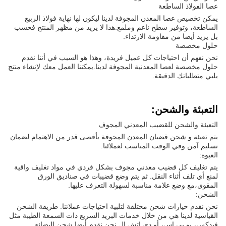
عصا الفولاذ الساطعة
يمكن تخصيص عصا المعدن المجوفة لدينا ليكون لها نهاية فولاذ الربيع
الساطعة، وتوفير سطح ناعم وملمع.هذا لا يزيد من مظهر المنتج فحسب
بل يزيد أيضا من مقاومة الارتداء.
حلول مخصصة
نحن نفهم أن احتياجات كل عميل فريدة، وهذا هو السبب في أننا نقدم
حلول مخصصة لعصا المعدنية المجوفة لدينا.يمكننا العمل معك لإنشاء منتج
يلبي متطلباتك الدقيقة.
التعبئة والشحن:
التعبئة والشحن للقضيب المعدني المجوف
يتم تعبئة و شحن قضبان المعدن المجوفة بأقصى قدر من الاهتمام لضمان
تسليم آمن وفي الوقت المناسب لعملائنا.
العبوة:
يتم تغليف كل قضيب معدني مجوف بشكل فردي في مواد تغليف واقية
لمنع أي تلف أثناء النقل. ثم يتم وضع قضيبات في صناديق الورق
المقوى،مع وضع علامة مناسبة لسهولة التعرف عليها.
الشحن:
نحن نقدم خيارات شحن مختلفة لتلبية احتياجات عملائنا. طريقة الشحن
القياسية لدينا هي من خلال خدمات البريد السريع ذات السمعة الطيبة مثل
فيدكس، يو بي إس، أو دي إتش إل.نحن نقدم أيضا شحن البضائع.