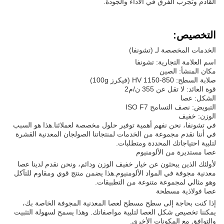
القادم وتجرب الفرق في الأداء والجودة.
التخصيص:
الخدمات المخصصة لـ (تشونفا)
اسم العلامة التجارية: تشونفا
مكان المنشأ: الصين
صلابة السطح: 850-1150 HV (فيكرز 100g)
قوة العائد: لا تقل عن 355 ن/م2
الشكل: عصا
التبويض: نصف التسامح ISO F7
الوزن: خفيف
في تشونفا، نحن نفهم أهمية توفير حلول مخصصة لعملائنا.هذا هو السبب
في أننا نقدم مجموعة من الخدمات لمنتجاتنا الصولجان المعدنية القشرة
لتلبية احتياجاتك المحددة ومتطلبات.
عصا مستديرة من الألومنيوم
لأولئك الذين يبحثون عن خيار خفيف الوزن ودائم، ونحن نقدم لدينا عصا
معدنية مجوفة في المواد الألومنيوم.هذا يضمن منتج قوي ومقاوم للتآكل
وهو مثالي لمجموعة متنوعة من التطبيقات.
عصا فولاذية مسطحة
إذا كنت بحاجة إلى سطح مسطح لعصا المعدنية المجوفة الخاصة بك،
يمكننا تخصيص شكل العصا لتلبية مواصفاتك. وهذا يسمح لسهولة التثبيت
والتوافق مع المكونات الأخرى.