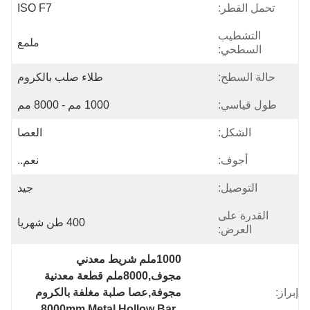
تحمل القطر:
ISO F7
التشطيب
ملمع
السطحي:
حالة السطح:
طلاء صلب بالكروم
طول قياسي:
1000 مم - 8000 مم
الشكل:
العصا
أجوف:
نعم..
التوصيل:
جيد
القدرة على
400 طن شهريا
العرض:
1000ملم شريط معدني 
مجوف,8000ملم قطعة معدنية 
إبراز:
مجوفة,عصا صلبة مغلفة بالكروم
, 
8000mm Metal Hollow Bar
, 