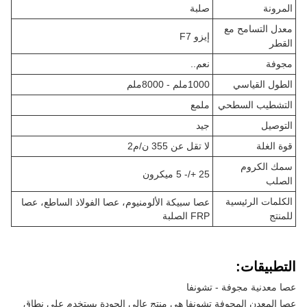
المرونة
صلبة
معدل التسامح مع
إيزو F7
القطر
مجوفة
نعم..
الطول القياسي
1000ملم - 8000ملم
التشطيب السطحي
ملمع
التوصيل
جيد
قوة الغلة
لا تقل عن 355 ن/م2
سمك الكروم
25 +/- 5 ميكرون
الصلب
الكلمات الرئيسية
عصا سبيكة الألومنيوم، عصا الفولاذ الساطع، عصا
للمنتج
FRP الصلبة
التطبيقات:
عصا معدنية مجوفة - تشونفا
عصا المعدن المجوفة تشونفا هي منتج عالي الجودة يستخدم على نطاق