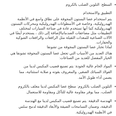
السطح: التلوين الصلب بالكروم
التطبيق والاستخدام
يتم استخدام عصا البستون المجوفة على نطاق واسع في الأنظمة
الهيدروليكية، وخاصة في الأسطوانات الهيدروليكية ومحركات البستون
الهيدروليكية.كما أنها تستخدم عادة في صناعة السيارات لمختلف
التطبيقات مثل مضاعفات الصدماتبالإضافة إلى ذلك ، يستخدم أيضًا في
الآلات الصناعية للمعدات الثقيلة مثل الرافعات والرافعات الشوكية
والحفارات.
لماذا تختار عصا البستون المجوفة من تشونفا
هناك العديد من الأسباب التي تجعل عصا البستون المجوفة تشونفا هي
الخيار المفضل للعديد من الصناعات:
المواد الخام عالية الجودة: يتم تصنيع قضيب المكبس لدينا من
الفولاذ السبائك الصغير، والمعروف بقوته و صلابة استثنائية، مما
يضمن أداء طويل الأمد.
التلوين الصلب بالكروم: سطح عصا المكبس لدينا مغلف بالكروم
الصلب، مما يوفر مقاومة عالية للتآكل ومقاومة للاستعمال.
الهندسة الدقيقة: يتم تصنيع قضيب المكبس لدينا مع الهندسة
الدقيقة، وضمان التسامحات الضيقة والأبعاد الدقيقة لدمج سلس
في الأنظمة الهيدروليكية.