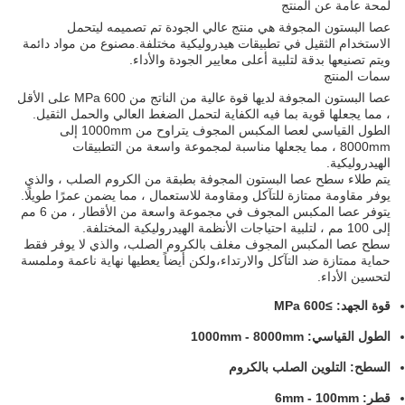
لمحة عامة عن المنتج
عصا البستون المجوفة هي منتج عالي الجودة تم تصميمه ليتحمل
الاستخدام الثقيل في تطبيقات هيدروليكية مختلفة.مصنوع من مواد دائمة
ويتم تصنيعها بدقة لتلبية أعلى معايير الجودة والأداء.
سمات المنتج
عصا البستون المجوفة لديها قوة عالية من الناتج من 600 MPa على الأقل
، مما يجعلها قوية بما فيه الكفاية لتحمل الضغط العالي والحمل الثقيل.
الطول القياسي لعصا المكبس المجوف يتراوح من 1000mm إلى
8000mm ، مما يجعلها مناسبة لمجموعة واسعة من التطبيقات
الهيدروليكية.
يتم طلاء سطح عصا البستون المجوفة بطبقة من الكروم الصلب ، والذي
يوفر مقاومة ممتازة للتآكل ومقاومة للاستعمال ، مما يضمن عمرًا طويلًا.
يتوفر عصا المكبس المجوف في مجموعة واسعة من الأقطار ، من 6 مم
إلى 100 مم ، لتلبية احتياجات الأنظمة الهيدروليكية المختلفة.
سطح عصا المكبس المجوف مغلف بالكروم الصلب، والذي لا يوفر فقط
حماية ممتازة ضد التآكل والارتداء،ولكن أيضاً يعطيها نهاية ناعمة وملمسة
لتحسين الأداء.
قوة الجهد: ≥600 MPa
الطول القياسي: 1000mm - 8000mm
السطح: التلوين الصلب بالكروم
قطر: 6mm - 100mm