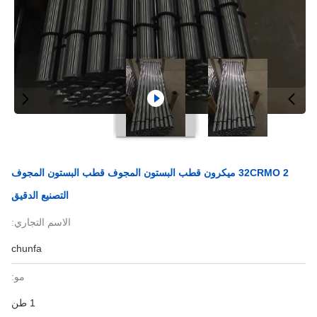
32CRMO 2 ميكرون قطب البستون المجوف قطب البستون المجوف
التصنيع الدقيق
الاسم التجاري:
chunfa
مو:
1 طن