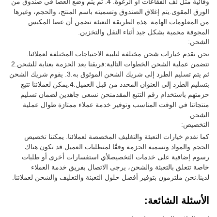
وقائية مثل لف الفقاعات أو الرغوة. 4. ثم يتم وضع العصا في صندوق من
الورق المقوى.يتم إغلاق الصندوق وتسميته باسم المنتج، والحجم، وغيرها
من المعلومات الهامة. هذه الطريقة التعبئة تضمن أن عصا المكبس
المجوفة محمية بشكل جيد أثناء النقل والتخزين.
الشحن:
نحن نقدم خيارات شحن مختلفة لتلبية الاحتياجات المختلفة لعملائنا.
تتضمن عملية الشحن الخطوات التالية:فريقنا يعد الحزمة بعناية للشحن.2
ثم يتم تسليم الطرد إلى شريك الشحن الموثوق به.3. يقوم شريك الشحن
بتسليم الطرد إلى العنوان المحدد من قبل العميل.4.يمكن لعملائنا تتبع
حزمتهم باستخدام رقم التتبع المقدمنحن نسعى جاهدين لضمان تسليم
منتجاتنا في الوقت المناسب وتوفير خدمة عملاء ممتازة طوال عملية
الشحن.
التخصيص:
كما نقدم خيارات التعبئة والتغليف المخصصة لعملائنا. يمكننا تخصيص
الحجم والمواد وتسمية الحزمة وفقًا لمتطلبات العميل.قد تكون هناك
رسوم إضافية على خدمات التخصيصلأي استفسارات أخرى أو طلبات
خاصة تتعلق بالتعبئة والشحن، يرجى الاتصال بفريق خدمة العملاء
لدينا.نحن ملتزمون بتوفير أفضل حلول التعبئة والتغليف والشحن لعملائنا.
الأسئلة الشائعة: