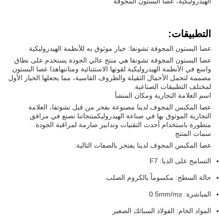
الهيدروليكية، عصا البستون المجوفة
التطبيقات:
عصا البستون المجوفة تشونفا: خيار موثوق به للأنظمة الهيدروليكية
عصا البستون المجوفة تشونفا هي منتج عالي الجودة يستخدم على نطاق
واسع في الأنظمة الهيدروليكية لقوتها الاستثنائية ومتانتهاهذا عصا البستون
مصممة لتحمل الأحمال الثقيلة والظروف القاسية، مما يجعلها الخيار الأول
لمختلف التطبيقات الصناعية.
اسم العلامة التجارية ومكان المنشأ
عصا المكبس المجوف لدينا مصنوعة بفخر من قبل تشونفا، العلامة
التجارية الموثوق بها في صناعة الهيدروليكمنتجاتنا تصنع في مرافق
متطورة باستخدام أحدث التقنيات وتدابير صارمة لمراقبة الجودة.
سمات المنتج
عصا المكبس المجوف لدينا يفتخر بالصفات التالية:
التسامح على الديا: F7
حالة السطح: مكسوماً بالكروم الصلب
المباشرة: ≤0.5mm/m
المواد الخام: الفولاذ السبائك الصغير