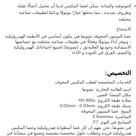
الموثوقية والمتانة: يمكن لعصا المكبس لدينا أن تتحمل أحمالًا ثقيلة
وظروف شديدة ، مما يجعلها خيارًا موثوقًا ودائمًا لتطبيقات صناعية
مختلفة.
الاستنتاج
عصا البستون المجوفة تشونفا هي مكون أساسي في الأنظمة الهيدروليكية
، وتوفر أداءً موثوقًا وفعالًا في تطبيقات صناعية مختلفة.مع خصائصها
الاستثنائية وجودتها العاليةثق بـ (تشونفا) لجميع احتياجاتك الهيدروليكية
واكتشف الفرق في الجودة و الأداء
التخصيص:
الخدمات المخصصة لقطب المكبس المجوف
اسم العلامة التجارية: تشونفا
مكان المنشأ: الصين
صلابة طبقة الكروم: ≥HV 800
سمك طبقة الكروم: 0.02mm - 0.03mm
المنتج: عصا البستون المجوفة
المباشرة: ≤0.5mm/m
التسامح في اليوم: F7
في تشونفا، نحن نفهم أن كل عصا أسطوانة هيدروليكية وعصا المكبس
هيدروليكية فريدة وتتطلب حلول مخصصة.مصممة وتصنع في منشأتنا في