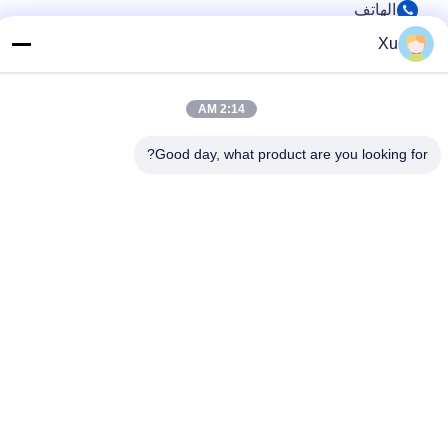
الهاتف
86--13921549429
Xu
بريد إلكتروني
2:14 AM
532072953@qq.com
العنوان
Good day, what product are you looking for?
رقم 13-3، طريق تيانشون، منطقة لو، مدينة يانغشان، مدينة
ووشي، مقاطعة جيانغسو
سياسة الخصوصية
|
خريطة الموقع
الصين جودة جيدة قضيب مكبس كروم المورد. حقوق الطبع والنشر ©
2024-2025 Wuxi Chunfa Hydraulic Machinery Co., Ltd. . كل
الحقوق محفوظة.