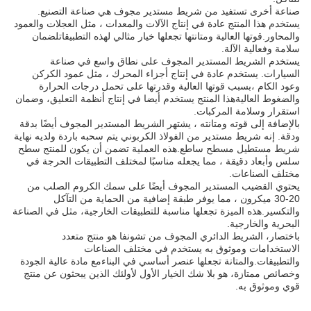
صناعة أخرى تستفيد من شريط مستدير مجوف هي صناعة التصنيع.
يستخدم هذا المنتج عادة في إنتاج الآلات والمعدات ، مثل العجلات والعمود
والمحاور.قوتها العالية ومتانتها تجعلها خيار مثالي لهذه التطبيقاتلضمان
سلامة وفعالية الآلة.
يستخدم الشريط المستدير المجوف على نطاق واسع في صناعة
السيارات. يستخدم عادة في إنتاج أجزاء المحرك ، مثل عمود الكركن
وعود الكام ،بسبب قوتها العالية وقدرتها على تحمل درجات الحرارة
والضغوط العاليةهذا المنتج يستخدم أيضا في إنتاج أنظمة التعليق، وضمان
استقرار وسلامة المركبات.
بالإضافة إلى قوته ومتانته ، يشتهر الشريط المستدير المجوف أيضًا بدقة
ودقة. إنه شريط مستدير من الفولاذ الكربوني يتم سحبه باردة ولديه نهاية
شريط مستطيل مسطح ساطع.هذه العملية تضمن أن يكون للمنتج سطح
سلس وأبعاد دقيقة ، مما يجعله مناسبًا لمختلف التطبيقات الحرجة في
مختلف الصناعات.
يحتوي القضيب المستدير المجوف أيضًا على سمك الكروم الصلب من
20-30 ميكرون ، مما يوفر طبقة إضافية من الحماية من التآكل
والتكسير.هذه الميزة تجعلها مناسبة للتطبيقات الخارجية، مثل في الصناعة
البحرية والخارجية.
باختصار، الشريط الدائري المجوف من تشونفا هو منتج متعدد
الاستخدامات وموثوق به يستخدم في مختلف الصناعات
والتطبيقات.والمتانة تجعلها عنصر أساسي في البناءمع مادة عالية الجودة
وخصائص ممتازة، هو بلا شك الخيار الأول لأولئك الذين يبحثون عن منتج
قوي وموثوق به.