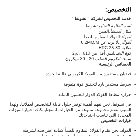
التخصيص:
خدمة التخصيص لشركة " تشونفا "
اسم العلامة التجارية
شونفا
مكان المنشأ:
الصين
المواد:
الفولاذ المقاوم للصدأ
التوالي:
لا يزيد عن 0.2MM/M
صلابة:
HRC 25-30
قوة الشد:
ليس أقل من 610 ن/م2
سمك الكروم الصلب:
20 - 30 ميكرون
الخصائص الرئيسية
قضبان مستديرة من الفولاذ الكربوني عالية الجودة
شريط مستدير بارد لتحقيق قوة متفوقة
حرارة مطاط الفولاذ الدوار لتحسين المتانة
في تشونفا، نحن نفهم أهمية توفير حلول قابلة للتخصيص لعملائنا، ولهذا
السبب نقدم مجموعة متنوعة من الخيارات لمنتجنايمكنك اختيار الميزات
المحددة التي تناسب احتياجاتك.
خيارات التخصيص
المواد: نحن نقدم الفولاذ المقاوم للصدأ كمادة افتراضية لشرطة