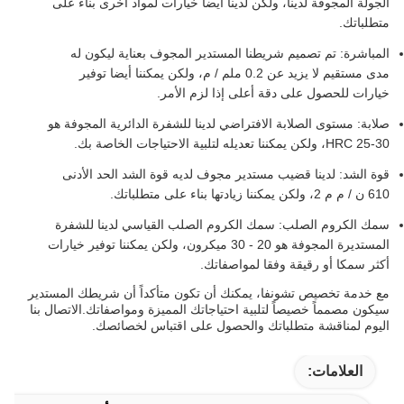
الجولة المجوفة لدينا، ولكن لدينا أيضا خيارات لمواد أخرى بناء على
متطلباتك.
المباشرة: تم تصميم شريطنا المستدير المجوف بعناية ليكون له
مدى مستقيم لا يزيد عن 0.2 ملم / م، ولكن يمكننا أيضا توفير
خيارات للحصول على دقة أعلى إذا لزم الأمر.
صلابة: مستوى الصلابة الافتراضي لدينا للشفرة الدائرية المجوفة هو
HRC 25-30، ولكن يمكننا تعديله لتلبية الاحتياجات الخاصة بك.
قوة الشد: لدينا قضيب مستدير مجوف لديه قوة الشد الحد الأدنى
610 ن / م م 2، ولكن يمكننا زيادتها بناء على متطلباتك.
سمك الكروم الصلب: سمك الكروم الصلب القياسي لدينا للشفرة
المستديرة المجوفة هو 20 - 30 ميكرون، ولكن يمكننا توفير خيارات
أكثر سمكا أو رقيقة وفقا لمواصفاتك.
مع خدمة تخصيص تشونفا، يمكنك أن تكون متأكداً أن شريطك المستدير
سيكون مصمماً خصيصاً لتلبية احتياجاتك المميزة ومواصفاتك.الاتصال بنا
اليوم لمناقشة متطلباتك والحصول على اقتباس لخصائصك.
العلامات: