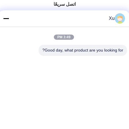
اتصل سريعًا
الهاتف
Xu
86--13921549429
بريد إلكتروني
3:49 PM
532072953@qq.com
Good day, what product are you looking for?
العنوان
رقم 13-3، طريق تيانشون، منطقة لو، مدينة يانغشان، مدينة
ووشي، مقاطعة جيانغسو
سياسة الخصوصية
|
خريطة الموقع
الصين جودة جيدة قضيب مكبس كروم المورد. حقوق الطبع والنشر ©
2024-2025 Wuxi Chunfa Hydraulic Machinery Co., Ltd. . كل
الحقوق محفوظة.