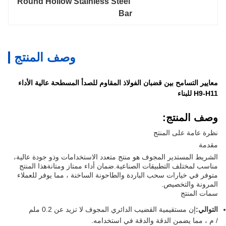
Round Hollow Stainless Steel 
Bar
وصف المنتج
معايير التسامح بين قضبان الفولاذ المقاوم للصدأ المسطحة عالية الأداء
H9-H11 للبناء
وصف المنتج:
نظرة عامة على المنتج
مقدمة
الشريط المستدير المجوف هو منتج متعدد الاستخدامات وذو جودة عالية،
مناسب لمختلف التطبيقات الصناعية.ضمان أداء ممتاز ومتانةهذا المنتج
متوفر في خيارات سحب الباردة والطاحونة الساخنة ، مما يوفر للعملاء
المرونة والتخصيص.
سمات المنتج
التوالي:
إن مستقيمية القضيب الدائري المجوف لا تزيد عن 0.2 ملم
/ م ، مما يضمن الدقة والدقة في استخدامه.