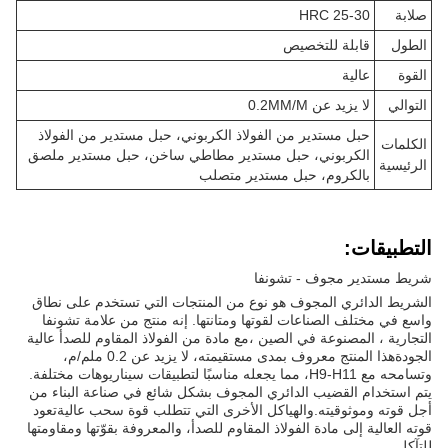
صلابة
HRC 25-30
الطول
قابلة للتخصيص
القوة
عالية
التوالي
لا يزيد عن 0.2MM/M
حبل مستدير من الفولاذ الكربوني، حبل مستدير من الفولاذ
الكلمات
الكربوني، حبل مستدير مطاطي ساخن، حبل مستدير ملصق
الرئيسية
بالكروم، حبل مستدير متصلب
التطبيقات:
شريط مستدير مجوف - تشونفا
الشريط الدائري المجوف هو نوع من المنتجات التي تستخدم على نطاق
واسع في مختلف الصناعات لقوتها ومتانتها. إنه منتج من علامة تشونفا
التجارية ، المصنوعة في الصين ،مع مادة من الفولاذ المقاوم للصدأ عالية
الجودةهذا المنتج معروف بمدى مستقيمته، لا يزيد عن 0.2 ملم/م،
وتسامحه مع H9-H11، مما يجعله مناسبًا لتطبيقات سيناريوهات مختلفة.
يتم استخدام القضيب الدائري المجوف بشكل شائع في صناعة البناء من
أجل قوته وموثوقيته.والهياكل الأخرى التي تتطلب قوة سحب عاليةتعود
قوته العالية إلى مادة الفولاذ المقاوم للصدأ، والمعروفة بقوّتها ومقاومتها
للتآكل.