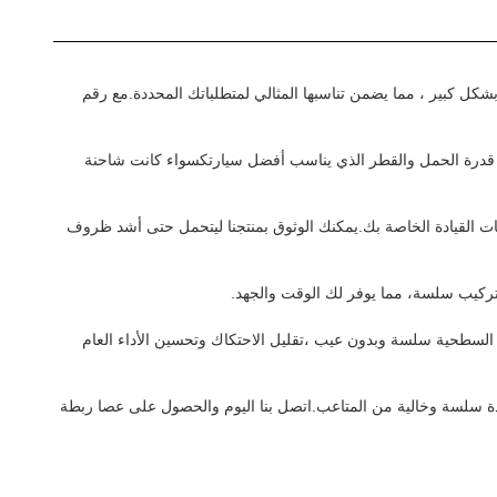
كل كبير ، مما يضمن تناسبها المثالي لمتطلباتك المحددة.مع رقم
ر قدرة الحمل والقطر الذي يناسب أفضل سيارتكسواء كانت شاحنة
ياجات القيادة الخاصة بك.يمكنك الوثوق بمنتجنا ليتحمل حتى أشد ظروف
تركيب سلسة، مما يوفر لك الوقت والجهد.
 صلابة سطحية يمكن تخصيصها وفقًا لاحتياجاتك. مع خشونة سطحية من Ra≤0.2micron و Rt≤2micro ، فإن النهاية السطحية سلسة وبدون عيب ،تقليل الاحتكاك وتحسين الأداء العام
دة سلسة وخالية من المتاعب.اتصل بنا اليوم والحصول على عصا ربطة