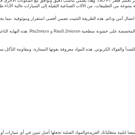
ونات الأخرى في مجموعتك.
تنوعة من التطبيقات، من الآلات الصناعية الثقيلة إلى السيارات عالية الأداء.طبي
ال آمن ودائم. هذه الطريقة التثبيت تضمن أقصى استقرار وموثوقية ،مما يجعله
لضمان التشغيل السلس ومدة الحياة الممتدة ،
دأ والفولاذ الكربوني. هذه المواد معروفة بقوتها الممتازة، ومقاومة التآكل،مما 
صا لتلبية متطلباتك الفريدةوالمواد الصلبة تجعلها أصل ثمين في أي سيارات أ