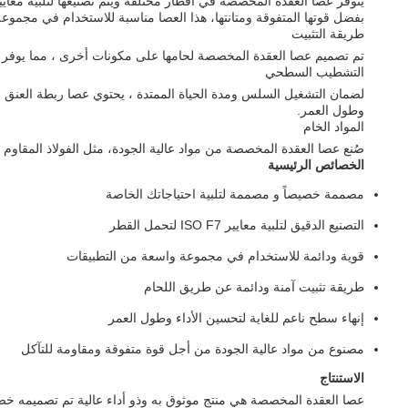
يتوفر عصا العقدة المخصصة في أقطار مختلفة ويتم تصنيعها لتلبية معايير تحمل قطر ISO F7. وهذا يضمن تناسب دقيق وتوافق مع المك
بفضل قوتها المتفوقة ومتانتها، هذا العصا مناسبة للاستخدام في مجموعة م
طريقة التثبيت
تم تصميم عصا العقدة المخصصة لحامها على مكونات أخرى ، مما يوفر اتص
التشطيب السطحي
وطول العمر.
المواد الخام
صُنع عصا العقدة المخصصة من مواد عالية الجودة، مثل الفولاذ المقاوم للص
الخصائص الرئيسية
مصممة خصيصاً و مصممة لتلبية احتياجاتك الخاصة
التصنيع الدقيق لتلبية معايير ISO F7 لتحمل القطر
قوية ودائمة للاستخدام في مجموعة واسعة من التطبيقات
طريقة تثبيت آمنة ودائمة عن طريق اللحام
إنهاء سطح ناعم للغاية لتحسين الأداء وطول العمر
مصنوع من مواد عالية الجودة من أجل قوة متفوقة ومقاومة للتآكل
الاستنتاج
عصا العقدة المخصصة هي منتج موثوق به وذو أداء عالية تم تصميمه خصي