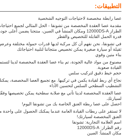
التطبيقات:
عصا رابطة مخصصة لاحتياجات التوجيه الشخصية
مقدمة عصا العقدة المخصصة من تشونفا - الحل المثالي لجميع احتياجات
الطراز 12000DS-A ومكان المنشأ في الصين، منتجنا يضمن أعلى جودة وأداء.
قدرة الحمل القابلة للتخصيص والقطر
في تشونفا، نحن نفهم أن كل مركبة لديها قدرات حمولة مختلفة وعرضه
ثقيلة أو سيارة صغيرة يمكن تخصيص منتجاتنا لتلبية احتياجاتك
بناء متين وقوي
مصنوع من مواد عالية الجودة، تم بناء عصا العقدة المخصصة لدينا لتستمر
القيادة صعوبة.
حجم خيط دقيق لتركيب سلس
نجاح أي ربط لقيادة يكمن في تركيبها. مع تجميع العصا المخصصة، يمك
التشطيب السطحي السلس لتحسين الأداء
لسيارتك.
احصل على عصا ربطة العنق الخاصة بك من تشونفا اليوم!
لا تستقر على ربطات القيادة العامة عندما يمكنك الحصول على واحدة 
العنق المخصصة لسيارتك!
اسم العلامة التجارية: تشونفا
رقم الطراز: 12000DS-A
مكان المنشأ: الصين