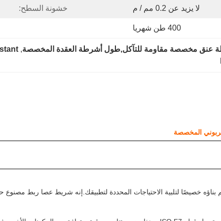
لا يزيد عن 0.2 مم / م
خشونة السطح:
400 طن شهريا
ة عنق مخصصة مقاومة للتآكل,طول أشرطة العقدة المخصصة
, 
stant
لكربوني المخصصة
اؤه خصيصًا لتلبية الاحتياجات المحددة لتطبيقك.إنه شريط عصا ربط مصنوع ح