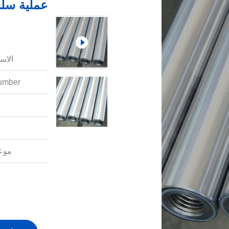
عملية سل
الاس
mber:
موعد