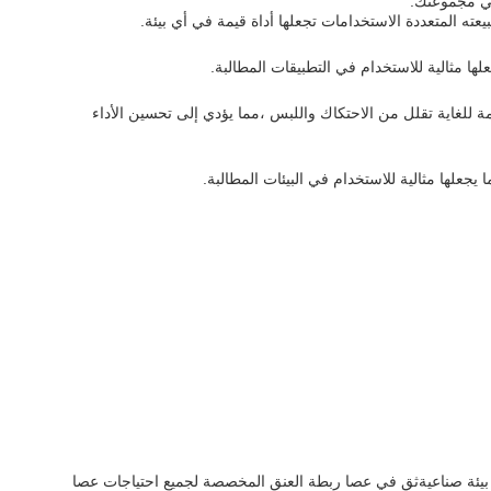
عته المتعددة الاستخدامات تجعلها أداة قيمة في أي بيئة.
ا مثالية للاستخدام في التطبيقات المطالبة.
 يحتوي عصا ربطة العنق المخصصة على خشونة سطحية Ra≤0.2micron و Rt≤2micro. هذه النهاية الناعمة للغاية تقلل من الاحتكاك واللبس ،مما يؤدي إلى تحسين الأداء
يجعلها مثالية للاستخدام في البيئات المطالبة.
و بيئة صناعيةثق في عصا ربطة العنق المخصصة لجميع احتياجات عصا