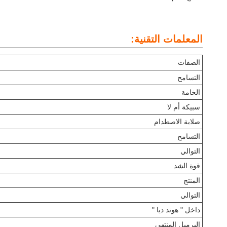
المعلمات التقنية:
الصفات
التسامح
الخامة
سبيكة أم لا
صلابة الاصطدام
التسامح
التوالي
قوة الشد
المنتج
التوالي
داخل " هوند ديا "
البرميل المنتهي