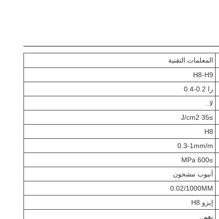
المعلمات التقنية
H8-H9
را 0.2-0.4
لا..
≥35 J/cm2
H8
0.3-1mm/m
≥600 MPa
أنبوب مشحون
0.02/1000MM
إيزو H8
نعم..