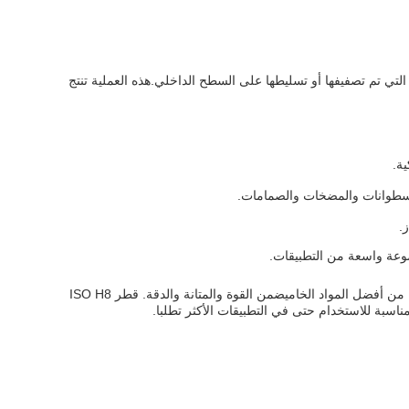
 التي تم تصفيفها أو تسليطها على السطح الداخلي.هذه العملية تنتج
الأسطوانات والمضخات والصمامات.
جموعة واسعة من التطبيقات.
بصفتها الشركة الرائدة في تصنيع الأنابيب المزينة، تلتزم تشونفا بتوفير منتجات عالية الجودة وموثوقة لتلبية الاحتياجات المتنوعة لعملائنا.أنابيبنا المصنوعة من أفضل المواد الخاميضمن القوة والمتانة والدقة. قطر ISO H8