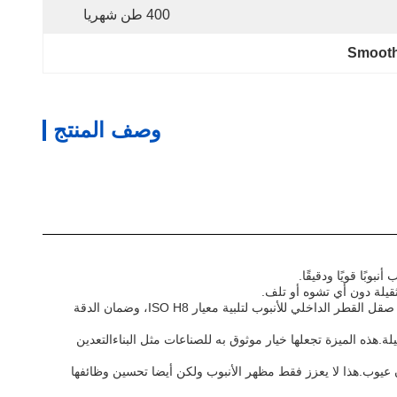
400 طن شهريا
Smooth
وصف المنتج
قيلة دون أي تشوه أو تلف.
يحتوي الجزء الداخلي من الأنابيب المزدوجة على خشونة لا تزيد عن 0.8 يو ، مما يجعلها خيارًا مثاليًا للتطبيقات التي تتطلب سطحًا ناعمًا ودقيقًا.يتم أيضًا صقل القطر الداخلي للأنبوب لتلبية معيار ISO H8، وضمان الدقة
لبيئات القاسية والتطبيقات الثقيلة.هذه الميزة تجعلها خيار موثوق به للصناعات مثل البناءالتعدين
ية سلسة وبدون عيوب.هذا لا يعزز فقط مظهر الأنبوب ولكن أيضا تحسين وظائفها