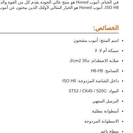
في الختام، أنبوب Honed هو منتج عالي الجودة يقدم 
ISO H8، أنبوب Honed هو الخيار المثالي لأولئك الذين يبحثون عن أنبوب ناعم ودقيق للغاية.اختر أنبوب محترق لمشروعك التالي وتجربة فوائد أنبوب عالية الجودة المصنعة.
الخصائص:
اسم المنتج: أنبوب مشحون
سبيكة أم لا: لا
صلابة الاصطدام: ≥35 J/cm2
التسامح: H8-H9
داخل الشاشة المزدوجة: ISO H8
المواد: ST52 / CK45 / S20C
البرميل المنتهي
أسطوانة مطلية
الاسطوانة المزدوجة
سطح ناعم