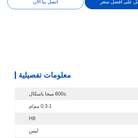
ل على أفضل سعر
اتصل بنا الآن
معلومات تفصيلية
≥600 ميجا باسكال
0.3-1 مم/م
H8
ليس