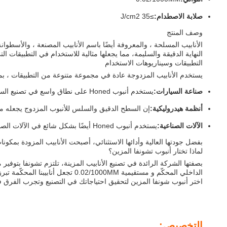
صلابة الاصطدام:
≥35 J/cm2
وصف المنتج
الأنابيب المسلحة ، والمعروفة أيضًا باسم الأنابيب المصنعة ، والأسطوا
النهاية الدقيقة والسليمة، مما يجعلها مثالية للاستخدام في التطبيقات ال
التطبيقات وسيناريوهات الاستخدام
يستخدم الأنابيب المزدوجة عادة في مجموعة متنوعة من التطبيقات ، بم
صناعة السيارات:
يستخدم أنبوب Honed على نطاق واسع في تصنيع السيارات لتطبيقات مثل مدفعات الصدمات وأنظمة التوجيه والأسطوانات الهيدروليكية.
أنظمة هيدروليكية:
إن السطح الدقيق والسلس للأنبوب المزدوج يجعله مثا
الآلات الصناعية:
يستخدم أنبوب Honed أيضًا بشكل شائع في الآلات الصناعية ، وخاصة في التطبيقات الثقيلة مثل التعدين والبناء واستكشاف النفط والغاز.
بفضل جودتها العالية وأدائها الاستثنائي، أصبحت الأنابيب المزودة بمك
لماذا تختار أنبوب تشونفا المزين؟
الداخلي المحكّم و مستقيمية 0.02/1000MM تجعل أنابيبنا المحكّمة تبرز في السوق. بالإضافة إلى ذلك،أنابيبنا لديها صلابة تأثير ≥35 J/cm2، مما يجعلها مناسبة للاستخدام حتى في التطبيقات الأكثر تطلبا.
اختر أنبوب شونفا المزين لتحقيق احتياجاتك في التصنيع وتجرب الفرق في
التخصيص: