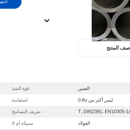
احص
صف المنتج
الصين
قوة الشد:
ليس أكثر من 0.8u
استقامة:
T،
تعريف التسامح:
الفولاذ
سبيكة أم لا: