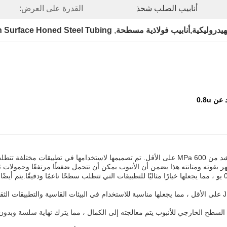
أنابيب الصلب شحذ
القدرة على العرض:
هيدروليكية,أنابيب فولاذية مسطحة
, 
 Surface Honed Steel Tubing
قويًا ودقيقًا.
 بقوته ومتانته.هذا يضمن أن الأنبوب يمكن أن تتحمل ضغطًا مرتفعًا وحمولات ث
تم تصميم الأنابيب المزينة ليكون لها صلابة عالية للصدمة من 35 J / cm2 على الأقل ، مما يجعلها مناسبة للاستخدام في ا
 برميلها الملس. وهذا يعني أن السطح الخارجي للأنبوب يتم معالجته إلى الكمال ، مما يترك نها