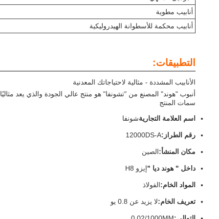
أنابيب مطوية
أنابيب محكمة للأسطوانة الهيدروليكية
التطبيقات:
الأنابيب المشددة - مثالية لاحتياجاتك المعدنية
أنبوب "هوند" المصنع من "تشونفا" هو منتج عالي الجودة والذي يعد مثاليً
سمات المنتج
اسم العلامة التجارية
شونفا
رقم الطراز:
12000DS-A
مكان المنشأ:
الصين
داخل " هوند ديا "
إيزو H8
المواد الخام:
الفولاذ
تعريف الخام:
لا يزيد عن 0.8 يو
التوالي:
0.02/1000MM