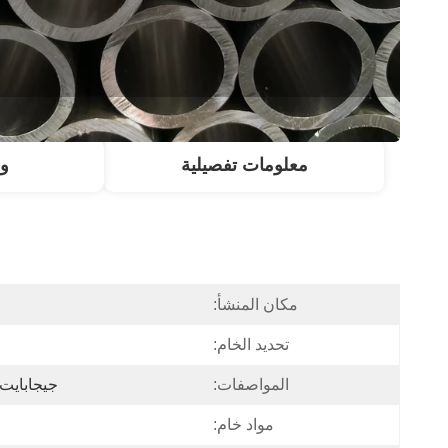
معلومات تفصيلية
و
مكان المنشأ:
تحديد الخام:
المواصفات:
جيجابايت/ DIN2391، EN10305-1
مواد خام: