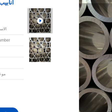
أنابيب
الاس
mber:
موعد