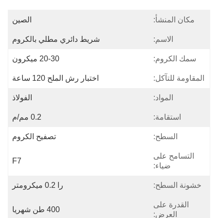
مكان المنشأ:
الصين
الاسم:
شريط دائري مطلي بالكروم
سمك الكروم:
20-30 ميكرون
المقاومة للتآكل:
اختبار رش الملح 120 ساعة
المواد:
الفولاذ
استقامة:
0.2 مم/م
السطح:
تصفيح الكروم
التسامح على
F7
ضياء:
خشونة السطح:
را 0.2 ميكرومتر
القدرة على
400 طن شهريا
العرض: