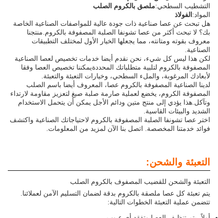
التشطيب السطحي:
ملصق بالكروم الصلب
المواد:
الفولاذ
هل تبحث عن عصا صناعية ذات جودة عالية للمواصفات الصناعية الخاصة
بك؟ لا تبحث أكثر من عصا تشونفا الصلبة المصفوفة بالكروم.منتجنا
معروف بقوته ومتانته، مما يجعلها الخيار الأول لمختلف التطبيقات
الصناعية.
لكن هذا ليس كل شيء، نحن نقدم أيضا خدمات تخصيص لعصا الصناعية
المصفوفة بالكروم لتلبية متطلباتك المحددةيمكننا تخصيص العصا وفقا
لأبعادك المرغوبة، والملء السطحي، وخيارات التعبئة والتعبئة.
لدينا الصناعية المصفوفة بالكروم عصا، المعروف أيضا باسم الصلب
المصفوفة الكروم، يخضع لعملية صارمة صلبة صبغ لتعزيز مقاومة لارتداء
وتآكل.هذا يؤدي إلى منتج متين ودائم الأجل يمكن أن يتحمل الاستخدام
الشديد والبيئات القاسية.
اختر عصا تشونفا الصلبة المصفوفة بالكروم لاحتياجاتك الصناعية واكتشف
فوائد خدمتنا المخصصة. اتصل بنا الآن لمزيد من المعلومات.
التعبئة والشحن:
التعبئة والشحن للقضيب المصفوف بالكروم الصلب
يتم تعبئة كل عصا ملصقة بالكروم بدقة لضمان التسليم الآمن لعملائنا.
تتضمن عملية التعبئة الخطوات التالية:
أولاً، يتم تنظيف العصا وتفقد أي عيوب.