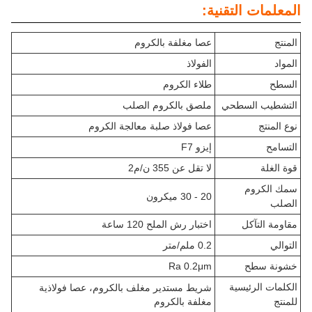
المعلمات التقنية:
المنتج
عصا مغلفة بالكروم
المواد
الفولاذ
السطح
طلاء الكروم
التشطيب السطحي
ملصق بالكروم الصلب
نوع المنتج
عصا فولاذ صلبة معالجة الكروم
التسامح
إيزو F7
قوة الغلة
لا تقل عن 355 ن/م2
سمك الكروم
20 - 30 ميكرون
الصلب
مقاومة التآكل
اختبار رش الملح 120 ساعة
التوالي
0.2 ملم/متر
خشونة سطح
Ra 0.2μm
الكلمات الرئيسية
شريط مستدير مغلف بالكروم، عصا فولاذية
للمنتج
مغلفة بالكروم