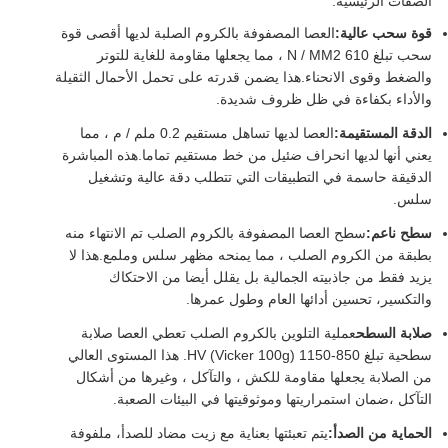
الصفات الرئيسية:
قوة سحب عالية:
العصا المصفوفة بالكروم الصلبة لديها أقصى قوة
سحب تبلغ 610 N / MM2 ، مما يجعلها مقاومة للغاية للتوتر
والضغط وقوى الانحناء.هذا يضمن قدرته على تحمل الأحمال الثقيلة
والأداء بكفاءة في ظل ظروف شديدة.
الدقة المستقيمة:
العصا لديها تساهل مستقيم 0.2 ملم / م ، مما
يعني أنها لديها انحراف ضئيل من خط مستقيم تماما.هذه المباشرة
الدقيقة حاسمة في التطبيقات التي تتطلب دقة عالية وتشغيل
سلس.
سطح ناعم:
سطح العصا المصفوفة بالكروم الصلب تم الانتهاء منه
بطبقة من الكروم الصلب ، مما يمنحه مظهر سلس وملمع.هذا لا
يزيد فقط من جاذبيته الجمالية بل يقلل أيضا من الاحتكاك
والتكسير، تحسين أدائها العام وطول عمرها.
صلابة السطح
عملية التلوين بالكروم الصلب تعطي العصا صلابة
سطحية تبلغ 850-1150 HV (Vicker 100g). هذا المستوى العالي
من الصلابة يجعلها مقاومة للكش ، والتآكل ، وغيرها من أشكال
التآكل ،ضمان استمراريتها وموثوقيتها في البيئات الصعبة.
الحماية من الصدأ:
يتم تعبئتها بعناية مع زيت مضاد للصدأ، ملفوفة