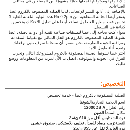
ذلك.تنوعها وموثوقيتها تجعلها خيارًا مشهورًا بين المصنعين في مختلف
الصناعات.
بالإضافة إلى أدائها المثير للإعجاب، لدينا الصلبة المصفوفة بالكروم عصا
يفتخر أيضا الخامة السطحية من Ra 0.2μm.هذه النهاية الناعمة للغاية لا
تحسن فقط مظهر العصا بل تساعد أيضا على تقليل الاحتكاك وتحسين
كفاءة في التشغيل.
سواء كنت بحاجة إلى عصا لتطبيقات صناعية ثقيلة أو أدوات دقيقة، عصا
تشونفا الصلبة المصفوفة بالكروم هو الحل المثالي.مع تقنياتنا المتقدمة
ومراقبة الجودة الصارمة، نحن نضمن أن منتجاتنا سوف تلبي توقعاتك
وتقدم أداء طويل الأمد.
اختر عصا تشونفا الصلبة المصفوفة بالكروم لمشروعك التالي وتجرب
الفرق في الجودة والموثوقية. اتصل بنا الآن لمزيد من المعلومات ووضع
طلبك.
التخصيص:
الصلبة المصفوفة بالكروم عصا - خدمة تخصيص
اسم العلامة التجارية
الشونفا
رقم الطراز:
12000DS-A
مكان المنشأ:
الصين
قوة الشد:
ليس أقل من 610 ن/م2
التعبئة:
زيت مضاد للصدأ، تغليف بلاستيكي، صندوق خشبي
قوة العائد:
لا تقل عن 355 ن/م2