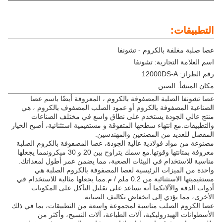
التطبيقات:
عصا صلبة مغلفة بالكروم - تشونفا
اسم العلامة التجارية: تشونفا
رقم الطراز: 12000DS-A
مكان المنشأ: الصين
عصا تشونفا الصلبة المصفوفة بالكروم ، المعروفة أيضًا باسم عصا
الصناعية المصفوفة بالكروم أو عمود الصلب المصفوف بالكروم ، هي
منتج عالي الجودة يستخدم على نطاق واسع في مختلف الصناعات
والتطبيقات.مع انتهاء سطحها المتفوقة و مستقيمية استثنائية، أصبح الخيار
المفضل للعديد من المصنعين والمهندسين.
مصنوعة من مواد فولاذية عالية الجودة، عصا المصفوفة بالكروم الصلبة
معروفة بمتانتها وقوتها.مع سمك يتراوح بين 20 و 30 ميكرونمما يجعلها
مناسبة للاستخدام في البيئات الصعبة، مما يضمن عمر أطول لمعداتك.
واحدة من الميزات الرئيسية لعصا المصفوفة بالكروم الصلبة هي
مستقيميتها الاستثنائية من 0.2 ملم / م.مما يجعلها مثالية للاستخدام في
أدوات الدقة والآلاتكما أنه يساعد على تقليل التآكل على المكونات
الأخرى، مما يؤدي إلى انخفاض تكاليف الصيانة.
عصا الكروم الصلب مناسبة لمجموعة واسعة من التطبيقات، بما في ذلك
الأسطوانات الهيدروليكية، آلات الطباعة، آلات النسيج، وأكثر من