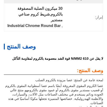
30 ميكرون الصلبة المصفوفة 
بالكروم,شريط كروم صناعي 
إبراز:
مستدير
Industrial Chrome Round Bar
, 
وصف المنتج
لا يقل عن 610 N/MM2 قوة الشد معصومة بالكروم لمقاومة التآكل
وصف المنتج:
لمحة عامة عن المنتج: عصا مزودة بالكروم الصلب
عصا الكروم المقوى المعروفة أيضًا باسم عصا أسطوانية المقوى بالكروم
أو قضيب مستدير مقوى بالكروم أو عمود مقوى بالكرومهو منتج عالي
الجودة ودائم يستخدم في مختلف الصناعات مثل الآلات، والسيارات،
والأنظمة الهيدروليكية. خصائصها المتميزة تجعلها مكونًا أساسيًا في هذه
الصناعات.