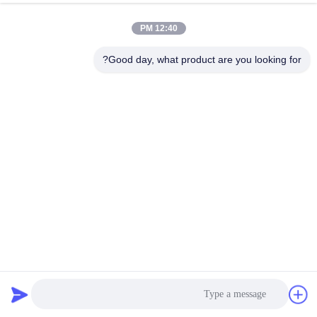
12:40 PM
Good day, what product are you looking for?
45 طول الصلب بين 3 إلى 5 أمتار 0.4 عصا البستن الهيدروليكية
صناعة السيارات
قضيب المكبس الهيدروليكي
2025-03-27
410 الرؤى