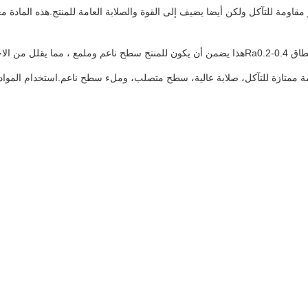
ومة للتآكل ولكن أيضا يضيف إلى القوة والصلابة العامة للمنتج.هذه المادة معر
يتم التحكم بعناية في خشونة سطح عصا المكبس الكروم لتكون ضمن نطاق Ra0.2-0.4هذا يضمن أن يكون للمنتج
 ممتازة للتآكل، صلابة عالية، سطح متصلب، وملء سطح ناعم.استخدام المواد الك