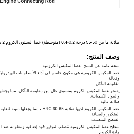
Engine Connecting Rod
صلابة ما بين 50-55 درجة 0.2-0.4 (متوسطة) عصا البستون الكروم 2 ميكرون
وصف المنتج:
لمحة عامة عن المنتج: عصا المكبس الكرومية
عصا المكبس الكرومية هي مكون حاسم في أداء الأسطوانات الهيدروليكية
وفعالة.
مقاومة التآكل
يفتخر عصا المكبس الكروم بمستوى عال من مقاومة التآكل، مما يجعلها م
والمواد الكيميائية.
صلابة عالية
عصا المكبس الكروم لديها صلابة 
المتكرر والصيانة.
السطح المتصلب
سطح عصا المكبس الكرومية مُصلب لتوفير قوة إضافية ومقاومة ضد التآك
مادة الكروم