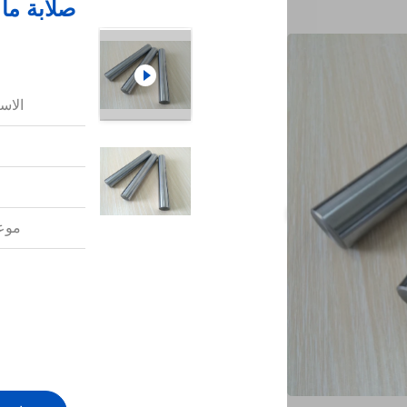
الاس
موعد