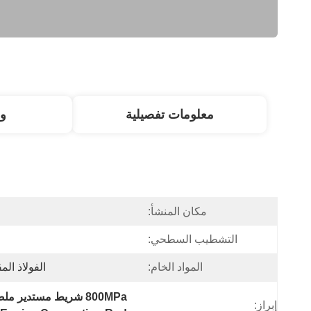
معلومات تفصيلية
و
مكان المنشأ:
التشطيب السطحي:
المواد الخام:
الفولاذ ال
800MPa شريط مستدير ملصق بالكروم,1000MPa شريط مستدير ملصق بالكروم,HRC65 عصا ربط المحرك
إبراز: