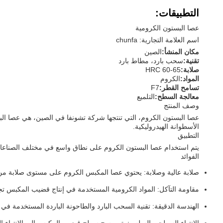
التطبيقات:
عصا البستون الكرومية
اسم العلامة التجارية: chunfa
مكان المنشأ:
الصين
تقنية:
سحب بارد، مطاط بارد
صلابة:
HRC 60-65
المواد:
الكروم
تسامح القطر:
F7
معالجة السطح:
التلميع
وصف المنتج
عصا البستون الكروم، التي تنتجها شركة تشونفا في الصين، هي عصا ا
الأسطوانة الهيدروليكية.
التطبيق
يتم استخدام عصا البستون الكروم على نطاق واسع في مختلف الصناعات مثل 
الفوائد
صلابة عالية وصلابة: يحتوي عصا المكبس الكروم على مستوى صلابة من HRC 60-65 ، مما يجعله متين ومقاوم للارتدا
مقاومة التآكل: المواد الكرومية المستخدمة في إنتاج قضيب المكبس تجع
الهندسة الدقيقة: تقنية السحب البارد والطاحونة الباردة المستخدمة ف