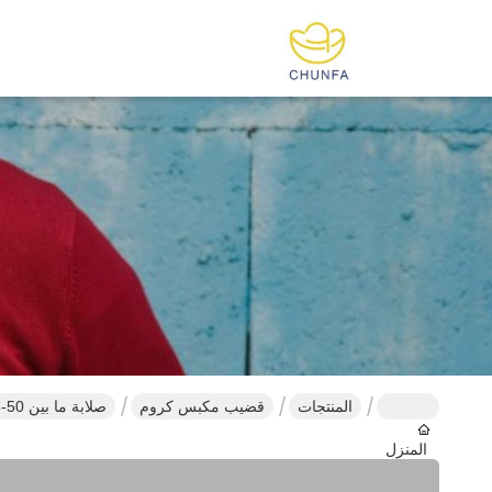
المنتجات
قضيب مكبس كروم
صلابة ما بين 50-55 درجة 0.2-0.4 (متوسطة) عصا البستون الكروم 2 ميكرون
المنزل