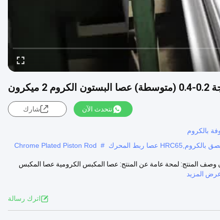
نتحدث الآن
شارك
ة بالكروم
Chrome Plated Piston Rod
#
50-55 درجة 0.2-0.4 (متوسطة) عصا البستون الكروم 2 ميكرون وصف المنتج: لمحة عامة عن المنتج: عصا المكبس الكرومية عصا المكبس
رض المزيد
اترك رسالة