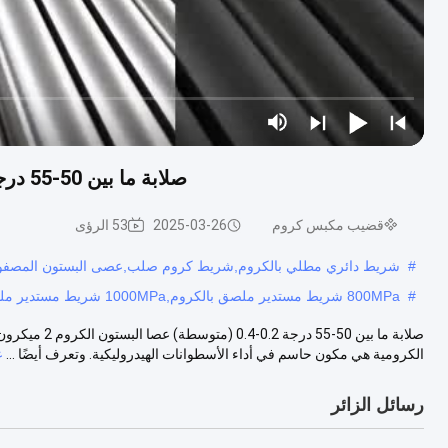
صلابة ما بين 50-55 درجة 0.2-0.4 (متوسطة) عصا البستون الكروم 2 ميكرون
قضيب مكبس كروم
2025-03-26
53 الرؤى
#
شريط دائري مطلي بالكروم,شريط كروم صلب,عصى البستون المصفوف
#
800MPa شريط مستدير ملصق بالكروم,1000MPa شريط مستدير ملصق بالكروم,HRC65 عصا ربط المحرك
صلابة ما بين 
الكرومية هي مكون حاسم في أداء الأسطوانات الهيدروليكية. وتعرف أيضًا ...
ع
رسائل الزائر