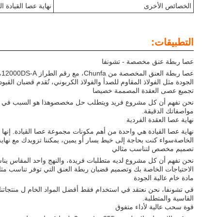
الخصائص الأخرى
نهاية عصا القيادة
التطبيقات:
عصا ربطة عنق مخصصة - تشونفا
ع
الجودة مثل الفولاذ المقاوم للصدأ والفولاذ الكربوني، تُقدم قضبان القيود 
تجميع عصى العقدة المصممة خصيصا
نحن نفهم أن كل مشروع فريد ويتطلب حل مخصصوهذا هو السبب في أننا 
مواصفاتك الدقيقة.
نهاية عصا العقدة الفردية
نهاية عصا القيادة هي واحدة من أهم مكونات مجموعة عصا القيادة. إنها
الخاصةسواء كنت بحاجة إلى خيط يسار أو يمين، يمكننا تزويدك مع نها
تصميم مخصص لتناسب مثالي
نحن نفهم أن كل مشروع لديه متطلبات فريدة، والنهج واحد المقاس ين
الاحتياجات الخاصة بك وتصميم قضبان ربطة العنق التي توفر تناسب مثال
مادة خام عالية الجودة
في تشونفا، نحن نعتقد في استخدام فقط أفضل المواد الخام ل منتجاتنا.وال
القاسية والمتطلبة.
قوة سحب عالية لأداء متفوق