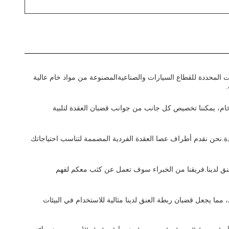
 لتلبية الاحتياجات والمتطلبات المحددة للقطاع السيارات والصناعيةالمصنوعة من مواد خام عالية
.
م، يمكننا تخصيص كل جانب من جوانب قضبان العقدة لتلبية
ادة.نحن نقدم أطراف عصا العقدة الفردية المصممة لتناسب احتياجاتك
نق لدينا.فريقنا من الخبراء سوف تعمل عن كثب معكم لفهم
، مما يجعل قضبان ربطة العنق لدينا مثالية للاستخدام في البيئات