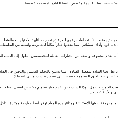
 المخصصة، ربط القيادة المخصص، عصا القيادة المصممة خصيصا
صا ربطة العنق المخصصة من Chunfa، مع رقم الطراز 12000DS-A،هو منتج متعدد الاستخدامات وقوي للغاية تم تصميمه
لدينا قوة وأداء استثنائي، مما يجعلها خياراً مثالياً لمجموعة واسعة من التطبيقات
نقدم مجموعة واسعة من الخيارات القابلة للتخصيصمن الطول إلى المادة الخا
 تربط عصا القيادة بمفصل القيادة ، مما يسمح بالتحكم السلس والدقيق في القي
ية عصا ربطة العنق المصممة خصيصا التي تضمن تناسب مثالي لتطبيقك.
اسب الجميع لا يعمل. لهذا السبب نحن نقدم خيار تصميم مخصص لعصي ربطة الع
ي والأداء لتطبيقك.
معروفة بقوتها الاستثنائية ومتانتهاهذه المواد توفر أيضا مقاومة ممتازة للتآكل