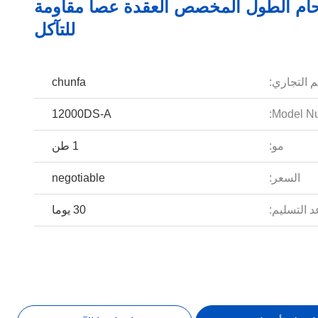
لحام الطول المخصص العقدة عصا مقاومة
للتآكل
م التجاري:
chunfa
12000DS-A
Model Nu
مو:
1 طن
السعر:
negotiable
 التسليم:
30 يوما