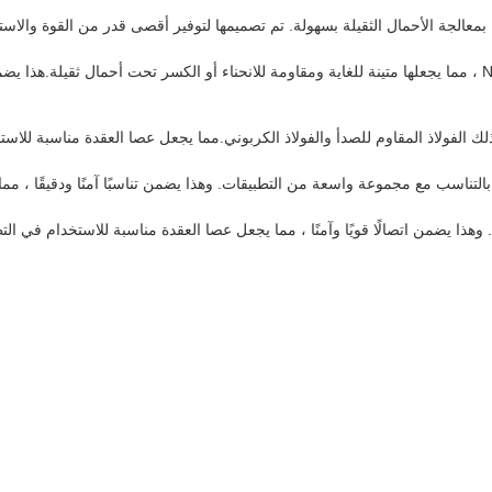
الجة الأحمال الثقيلة بسهولة. تم تصميمها لتوفير أقصى قدر من القوة والاستق
يحتوي عصا العقدة المخصصة على قوة تساقط لا تقل عن 355 N / MM2 ، مما يجعلها متينة للغاية ومقاومة للانحناء أ
 الفولاذ المقاوم للصدأ والفولاذ الكربوني.مما يجعل عصا العقدة مناسبة للاس
اسب مع مجموعة واسعة من التطبيقات. وهذا يضمن تناسبًا آمنًا ودقيقًا ، مما 
ا يضمن اتصالًا قويًا وآمنًا ، مما يجعل عصا العقدة مناسبة للاستخدام في التطب