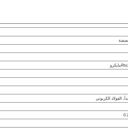
خصصة
دأ، الفولاذ الكربوني