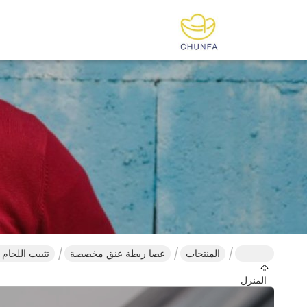
المنتجات
عصا ربطة عنق مخصصة
تثبيت اللحام
المنزل