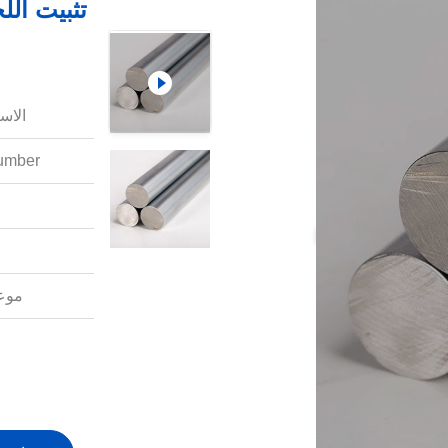
تثبيت ال
الاس
mber:
موعد