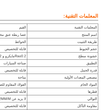
المعلمات التقنية:
المعلمات التقنية
القيم
اسم المنتج
عصا ربطة عنق م
طريقة التثبيت
الحوائط
حجم الخيوط
قابلة للتخصيص
خشونة سطح
Ra≤0.2مايكرو و Rt≤2مايكرو
التطبيق
صناعة السيارات
قدرة الحمل
قابلة للتخصيص
مصنعي المعدات الأولية
متاحة
المواد الخام
الفولاذ المقاوم للص
قطرها
قابلة للتخصيص
التوالي
لا يزيد عن 0.2MM/M
مقاومة التآكل
قابلة للتخصيص