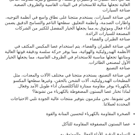
العالية تجعلها مثالية للاستخدام في البيئات القاسية والظروف الصعبة.
صناعة السيارات
في صناعة السيارات، يستخدم منتجنا على نطاق واسع في أنظمة التوجيه،
واطارات الصدمة، وأنظمة التعليق. سطحها الناعم والتسامح الدقيق يضمن
أداء فعال وموثوق به,مما يجعلها الخيار المفضل للكثير من الشركات
المصنعة للسيارات الرائدة.
صناعة الطيران والفضاء
في صناعة الطيران والفضاء، يتم استخدام عصا المكبس المكثف في
الأنظمة الهيدروليكية والهوائية، مما يوفر حركة سلسة ودقيقة.قوتها العالية
ومتانتها تجعلها مناسبة للاستخدام في الظروف القاسية، مما يجعلها الخيار
الأول لمصنعي الطائرات.
صناعة التصنيع
في صناعة التصنيع، يستخدم منتجنا في مختلف الآلات والمعدات، مثل
المطبخات الهيدروليكية، آلات الشحن بالحقن، وغيرها.سطحها المكسو
بالكهرباء يوفر مقاومة ممتازة للتآكللضمان أداء طويل الأمد وفعال.
لماذا تختار عصا البستون المضغوطة بالكهرباء من تشونفا؟
في تشونفا، نحن ملتزمون بتوفير منتجات عالية الجودة تلبي الاحتياجات
المحددة لعملائنا.
الصخرة المقاومة بالكهرباء لتحسين المتانة والقوة
عصا البستون المصفوفة المقاومة للتآكل
التسامح الدقيق للأداء الفعال والموثوق به