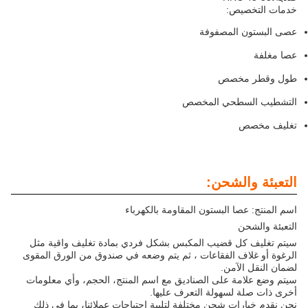
خدمات التخصيص:
عصى البستون المصفوفة
عصا مغلفة
طول وقطر مخصص
التشطيب السطحي المخصص
تغليف مخصص
التعبئة والشحن:
اسم المنتج: عصا البستون المقاومة بالكهرباء
التعبئة والشحن
سيتم تغليف كل قضيب المكبس بشكل فردي بمادة تغليف واقية مثل
الرغوة أو غلاف الفقاعات ، ثم يتم وضعه في صندوق من الورق المقوى
لضمان النقل الآمن.
سيتم وضع علامة على الصناديق مع اسم المنتج، الحجم، وأي معلومات
أخرى ذات صلة لسهولة التعرف عليها.
نحن نقدم خيارات شحن مختلفة لتلبية احتياجات عملائنا، بما في ذلك