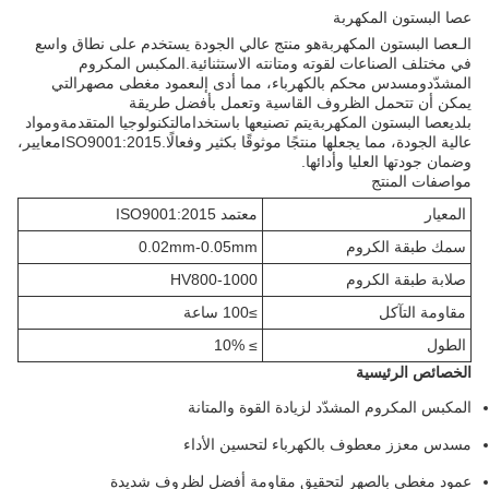
عصا البستون المكهربة
الـ
عصا البستون المكهربة
هو منتج عالي الجودة يستخدم على نطاق واسع
في مختلف الصناعات لقوته ومتانته الاستثنائية.
المكبس المكروم
المشدّد
و
مسدس محكم بالكهرباء
، مما أدى إلى
عمود مغطى مصهر
التي
يمكن أن تتحمل الظروف القاسية وتعمل بأفضل طريقة
بلدي
عصا البستون المكهربة
يتم تصنيعها باستخدام
التكنولوجيا المتقدمة
و
مواد
عالية الجودة
، مما يجعلها منتجًا موثوقًا بكثير وفعالًا.
ISO9001:2015
معايير،
وضمان جودتها العليا وأدائها.
مواصفات المنتج
المعيار
معتمد ISO9001:2015
سمك طبقة الكروم
0.02mm-0.05mm
صلابة طبقة الكروم
HV800-1000
مقاومة التآكل
≥100 ساعة
الطول
≥ 10%
الخصائص الرئيسية
المكبس المكروم المشدّد لزيادة القوة والمتانة
مسدس معزز معطوف بالكهرباء لتحسين الأداء
عمود مغطى بالصهر لتحقيق مقاومة أفضل لظروف شديدة