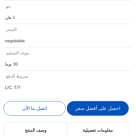
مو:
1 طن
السعر:
negotiable
موعد التسليم:
30 يوما
شروط الدفع:
L/C, T/T
احصل على أفضل سعر
اتصل بنا الآن
معلومات تفصيلية
وصف المنتج