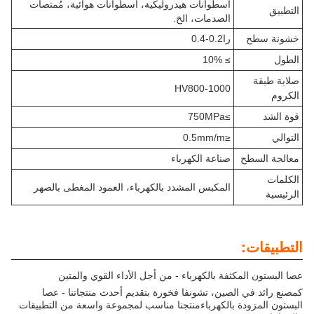
أسطوانات هيدروليكية، أسطوانات هوائية، مُمتصات
التطبيق
الصدمات، الخ.
خشونة سطح
را0.2-0.4
الطول
≥ 10%
صلابة طبقة
HV800-1000
الكروم
قوة الشد
≥750MPa
التوالي
≤0.5mm/m
معالجة السطح
صناعة الكهرباء
الكلمات
المكبس المشدد بالكهرباء، العمود المغطى بالصهر
الرئيسية
التطبيقات:
عصا البستون المكثفة بالكهرباء - من أجل الأداء القوي والمتين
كمصنع رائد في الصين، تشونفا فخورة بتقديم أحدث منتجاتنا - عصا
البستون المزودة بالكهرباءمنتجنا مناسب لمجموعة واسعة من التطبيقات