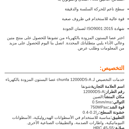
سطح ناعم للحركة السلسة والدقيقة
قوة عالية للاستخدام في ظروف صعبة
شهادة ISO9001:2015 لضمان الجودة
اختر عصا البستون المزودة بالكهرباء من تشونفا للحصول على منتج متين
وعالي الأداء يلبي متطلباتك المحددة. اتصل بنا اليوم للحصول على مزيد
من المعلومات وطلب عرض.
التخصيص:
خدمات التخصيص لـ chunfa 12000DS-A عصا البستون المزودة بالكهرباء
اسم العلامة التجارية
شونفا
رقم الطراز:
12000DS-A
مكان المنشأ:
الصين
التوالي:
≤0.5mm/m
قوة الشد:
≥750MPa
خشونة السطح:
را0.2-0.4
التطبيق:
مناسبة للاستخدام في الأسطوانات الهيدروليكية، الأسطوانات
النيوماتيكية، واطارات الصدمة، والتطبيقات الصناعية الأخرى.
صلابة:
HRC 45-55