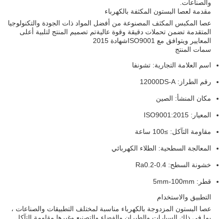
والصناعات.
مقدمة لعصا البستون المكثفة بالكهرباء
عصا المكبس المكثف المصنوعة من أفضل المواد ذات الجودة والتكنولوجيا
المتقدمة تضمن تحملات دقيقة وقوة عاليةتم تصميم المنتج لتلبية أعلى
المعايير ويتوافق مع ISO9001شهادة 2015
سمات المنتج
اسم العلامة التجارية: تشونفا
رقم الطراز: 12000DS-A
مكان المنشأ: الصين
المعيار: ISO9001:2015
مقاومة التآكل: ≥100 ساعة
المعالجة السطحية: الطلاء الكهربائي
خشونة السطح: Ra0.2-0.4
قطر: 5mm-100mm
التطبيق والاستخدام
عصا البستون المزدوجة بالكهرباء مناسبة لمختلف التطبيقات والصناعات ،
بما في ذلك السيارات والطيران والفضاء والتصنيع وغيرها.مقاومة التآكل