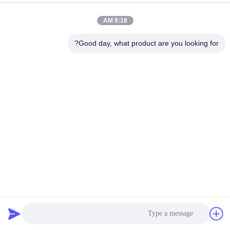
9:18 AM
Good day, what product are you looking for?
1.5 ميكرون بين 3 إلى 5 أمتار آلة هندسة عصى البستون المزودة
بالكهرباء
عصا البستون المكهربة
2025-04-02
63 الرؤى