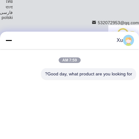
ไทย
বাংলা
فارسی
polski
532072953@qq.com
Xu
منزل
7:59 AM
المنتجات
قضيب مكبس كروم
Good day, what product are you looking for?
قضيب المكبس المجوف
قضيب المكبس الهيدروليكي
أنبوب مشحون
عصا ربطة عنق مخصصة
قضيب معدني مجوف
جوفاء جولة بار
عصا البستون المكهربة
العصا المقاومة بالدخول
عصا صلبة مغلفة بالكروم
عصا توجيه فولاذية
قضيب اسطوانة هيدروليكية
عصا البستون النيوماتيكية
حول بنا