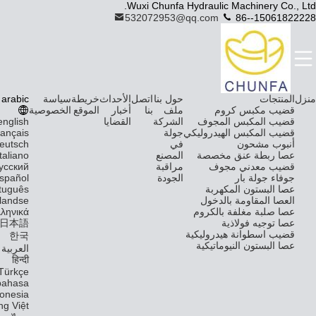
Wuxi Chunfa Hydraulic Machinery Co., Ltd.
532072953@qq.com
86--15061822228
منزل
المنتجات
حول بنا
اتصل
الأحداث
خريطة
سياسة
arabic
قضيب مكبس كروم
ملف
بنا
أخبار
الموقع
الخصوصية
قضيب المكبس المجوف
الشركة
القضايا
english
قضيب المكبس الهيدروليكي
جولة
rançais
أنبوب مشحون
في
eutsch
عصا ربطة عنق مخصصة
المصنع
Italiano
قضيب معدني مجوف
مراقبة
усский
جوفاء جولة بار
الجودة
spañol
عصا البستون المكهربة
tuguês
العصا المقاومة بالدخول
landse
عصا صلبة مغلفة بالكروم
λληνικά
عصا توجيه فولاذية
日本語
قضيب اسطوانة هيدروليكية
한국
عصا البستون النيوماتيكية
العربية
हिन्दी
Türkçe
bahasa
donesia
ng Việt