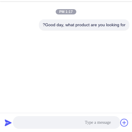
1:17 PM
Good day, what product are you looking for?
قطر 20MM إلى 25MM: الطول بين 3 إلى 5 أمتار 0.4 عصا
البستون المجوفة
قضيب المكبس المجوف
2025-03-27
182 الرؤى