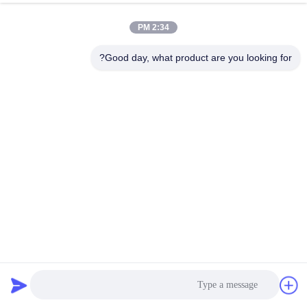
2:34 PM
Good day, what product are you looking for?
صلابة HRC 25- HRC 30 قضيب مستدير مجوف من الفولاذ
المقاوم للصدأ قضيب مجوف مستدير
جوفاء جولة بار
2024-06-12
63 الرؤى