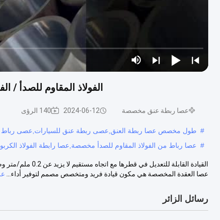
الفولاذ المقاوم للصدأ / ا
عصا ربطة عنق مخصصة
2024-06-12
140 الرؤى
#
طول مخصص عصا ربطة العنق,عصى ربطة عنق للسيارات,عصى رباط من ا
#
عصا رباط من الفولاذ المقاوم للصدأ مخصصة,عصا رابطة الفولاذ الكربوني مخصصة,SS ربط
القيادة القابلة للتع
عصا العقدة المخصصة هي مكون قيادة فريد ومتخصص مصمم لتوفير أداء...
عر
رسائل الزائر