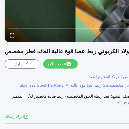
لفولاذ الكربوني ربط عصا قوة عالية العائد قطر مخصص
نتحدث الآن
شارك
لفولاذ المقاوم للصدأ
 عصا قوة عالية
#
Stainless Steel Tie Rods
ديل في قطرها مع اتجاه مستقيم لا يزيد عن 0.2 ملم/متر وصف المنتج: عصا ربطة العنق المخصصة - ربط قيادة مخصص للأداء المتميز
ض المزيد
اترك رسالة