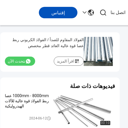
اتصل بنا
إقتباس
الفولاذ المقاوم للصدأ / الفولاذ الكربوني ربط
عصا قوة عالية العائد قطر مخصص
اقرأ المزيد
نتحدث الآن
فيديوهات ذات صلة
1000mm - 8000mm عصا
ربط الفولاذ قوة عالية للآلات
الهيدروليكية
عصا ربطة عنق مخصصة
2024-06-12
00:10