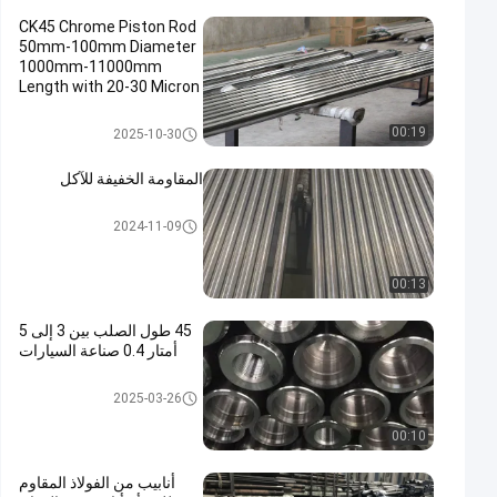
CK45 Chrome Piston Rod
50mm-100mm Diameter
1000mm-11000mm
Length with 20-30 Micron
Chrome Plating
قضيب مكبس كروم
00:19
2025-10-30
المقاومة الخفيفة للآكل
قضيب معدني مجوف
2024-11-09
00:13
45 طول الصلب بين 3 إلى 5
أمتار 0.4 صناعة السيارات
قضيب المكبس المجوف
2025-03-26
00:10
أنابيب من الفولاذ المقاوم