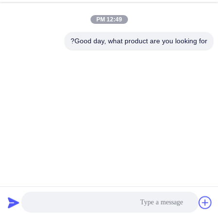
12:49 PM
Good day, what product are you looking for?
صانع عصا الأسطوانة الهيدروليكية المثبتة بالخيوط مع النهاية
السطحية المطلية بالكروم
قضيب اسطوانة هيدروليكية
2024-06-12
63 الرؤى